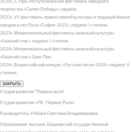
2020г., г. Уфа, Республиканский фестиваль народного
творчества «Салют Победы», лауреат.
2021г, VII фестиваль православной культуры и традиций малых
городов и сел Руси «София-2021», лауреат I степени.
2023г, Межрегиональный фестиваль казачьей культуры
«Казачий спас» лауреат I степени.
2024г, Межрегиональный фестиваль казачьей культуры
«Казачий спас» Гран-При.
2024г, Всероссийский конкурс «Русская песня-2024» лауреат II
степени.
ЗАКРЫТЬ
Студия развития "Первые роли"
Студия развития «PR- Первые Роли»
Руководитель: Рябова Светлана Владимировна
Образование: высшее, Башкирский государственный
педагогический университет, специальность по диплому —