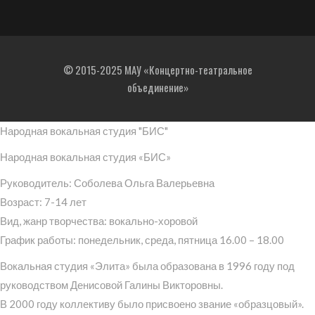
© 2015-2025 МАУ «Концертно-театральное
объединение»
Народная вокальная студия "БИС"
Народная вокальная студия «БИС»
Руководитель: Соболева Ольга Валерьевна
Возраст: 7-14 лет
Вид, жанр творчества: вокально-хоровой
График работы: понедельник, среда, пятница 16.00 – 18.00
Вокальная студия «Элита» была образована в 1996 году под
руководством Денисовой Галины Викторовны.
В 2000 году коллективу было присвоено звание «образцовый».