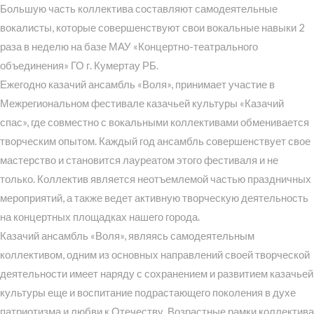
Большую часть коллектива составляют самодеятельные
вокалисты, которые совершенствуют свои вокальные навыки 2
раза в неделю на базе МАУ «Концертно-театрального
объединения» ГО г. Кумертау РБ.
Ежегодно казачий ансамбль «Воля», принимает участие в
Межрегиональном фестивале казачьей культуры «Казачий
спас», где совместно с вокальными коллективами обменивается
творческим опытом. Каждый год ансамбль совершенствует свое
мастерство и становится лауреатом этого фестиваля и не
только. Коллектив является неотъемлемой частью праздничных
мероприятий, а также ведет активную творческую деятельность
на концертных площадках нашего города.
Казачий ансамбль «Воля», являясь самодеятельным
коллективом, одним из основных направлений своей творческой
деятельности имеет наряду с сохранением и развитием казачьей
культуры еще и воспитание подрастающего поколения в духе
патриотизма и любви к Отечеству. Возрастные рамки коллектива