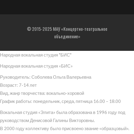
© 2015-2025 МАУ «Концертно-театральное
объединение»
Народная вокальная студия "БИС"
Народная вокальная студия «БИС»
Руководитель: Соболева Ольга Валерьевна
Возраст: 7-14 лет
Вид, жанр творчества: вокально-хоровой
График работы: понедельник, среда, пятница 16.00 – 18.00
Вокальная студия «Элита» была образована в 1996 году под
руководством Денисовой Галины Викторовны.
В 2000 году коллективу было присвоено звание «образцовый».