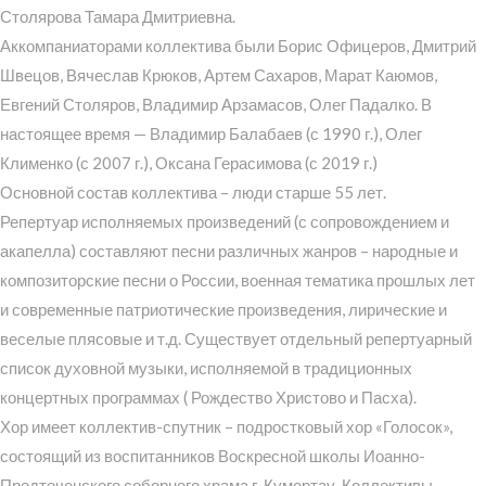
Столярова Тамара Дмитриевна.
Аккомпаниаторами коллектива были Борис Офицеров, Дмитрий
Швецов, Вячеслав Крюков, Артем Сахаров, Марат Каюмов,
Евгений Столяров, Владимир Арзамасов, Олег Падалко. В
настоящее время — Владимир Балабаев (с 1990 г.), Олег
Клименко (с 2007 г.), Оксана Герасимова (с 2019 г.)
Основной состав коллектива – люди старше 55 лет.
Репертуар исполняемых произведений (с сопровождением и
акапелла) составляют песни различных жанров – народные и
композиторские песни о России, военная тематика прошлых лет
и современные патриотические произведения, лирические и
веселые плясовые и т.д. Существует отдельный репертуарный
список духовной музыки, исполняемой в традиционных
концертных программах ( Рождество Христово и Пасха).
Хор имеет коллектив-спутник – подростковый хор «Голосок»,
состоящий из воспитанников Воскресной школы Иоанно-
Предтеченского соборного храма г. Кумертау. Коллективы