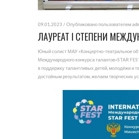
09.01.2023
Опубликовано пользователем
ad
ЛАУРЕАТ I СТЕПЕНИ МЕЖДУ
Юный солист МАУ «Концертно-театральное объе
Международного конкурса талантов»STAR FEST
в поддержку талантливых детей, молодёжи и т
достойным результатом, желаем творческих усп