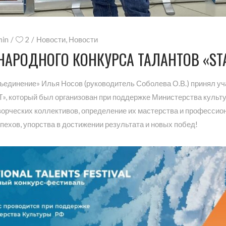
min
2
Новости
,
Новости
НАРОДНОГО КОНКУРСА ТАЛАНТОВ «STA
динение» Илья Носов (руководитель Соболева О.В.) принял уча
», который был организован при поддержке Министерства культ
ворческих коллективов, определение их мастерства и професси
ехов, упорства в достижении результата и новых побед!