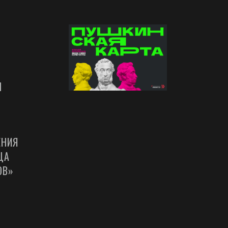
Ы
ЕНИЯ
ЦА
ОВ»