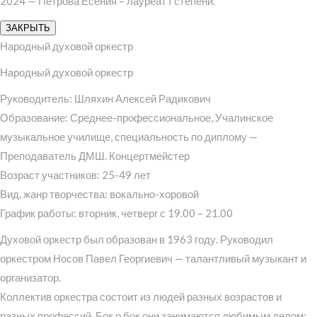
2024 — Петрова Есения – лауреат I степени.
ЗАКРЫТЬ
Народный духовой оркестр
Народный духовой оркестр
Руководитель: Шляхин Алексей Радикович
Образование: Среднее-профессиональное, Учалинское
музыкальное училище, специальность по диплому —
Преподаватель ДМШ. Концертмейстер
Возраст участников: 25-49 лет
Вид, жанр творчества: вокально-хоровой
График работы: вторник, четверг с 19.00 – 21.00
Духовой оркестр был образован в 1963 году. Руководил
оркестром Носов Павел Георгиевич — талантливый музыкант и
организатор.
Коллектив оркестра состоит из людей разных возрастов и
разных профессий. Бок о бок они занимаются любимым делом: