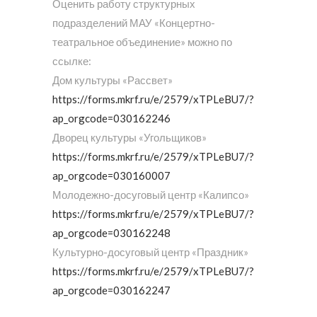
Оценить работу структурных
подразделений МАУ «Концертно-
театральное объединение» можно по
ссылке:
Дом культуры «Рассвет»
https://forms.mkrf.ru/e/2579/xTPLeBU7/?
ap_orgcode=030162246
Дворец культуры «Угольщиков»
https://forms.mkrf.ru/e/2579/xTPLeBU7/?
ap_orgcode=030160007
Молодежно-досуговый центр «Калипсо»
https://forms.mkrf.ru/e/2579/xTPLeBU7/?
ap_orgcode=030162248
Культурно-досуговый центр «Праздник»
https://forms.mkrf.ru/e/2579/xTPLeBU7/?
ap_orgcode=030162247