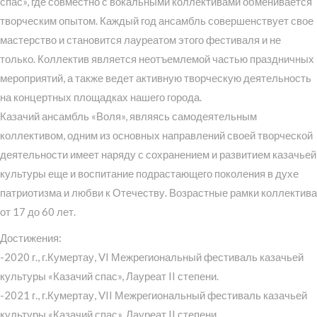
спас», где совместно с вокальными коллективами обменивается
творческим опытом. Каждый год ансамбль совершенствует свое
мастерство и становится лауреатом этого фестиваля и не
только. Коллектив является неотъемлемой частью праздничных
мероприятий, а также ведет активную творческую деятельность
на концертных площадках нашего города.
Казачий ансамбль «Воля», являясь самодеятельным
коллективом, одним из основных направлений своей творческой
деятельности имеет наряду с сохранением и развитием казачьей
культуры еще и воспитание подрастающего поколения в духе
патриотизма и любви к Отечеству. Возрастные рамки коллектива
от 17 до 60 лет.
Достижения:
-2020 г., г.Кумертау, VI Межрегиональный фестиваль казачьей
культуры «Казачий спас», Лауреат II степени.
-2021 г., г.Кумертау, VII Межрегиональный фестиваль казачьей
культуры «Казачий спас», Лауреат II степени.