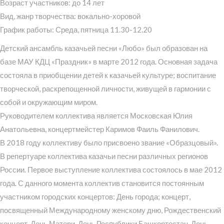
Возраст участников: до 14 лет
Вид, жанр творчества: вокально-хоровой
График работы: Среда, пятница 11.30-12.20
Детский ансамбль казачьей песни «Любо» был образован на
базе МАУ КДЦ «Праздник» в марте 2012 года. Основная задача
состояла в приобщении детей к казачьей культуре; воспитание
творческой, раскрепощенной личности, живущей в гармонии с
собой и окружающим миром.
Руководителем коллектива является Московская Юлия
Анатольевна, концертмейстер Каримов Фаиль Фанилович.
В 2018 году коллективу было присвоено звание «Образцовый».
В репертуаре коллектива казачьи песни различных регионов
России. Первое выступление коллектива состоялось в мае 2012
года. С данного момента коллектив становится постоянным
участником городских концертов: День города; концерт,
посвященный Международному женскому дню, Рождественский
концерт, День Матери, День Республики Башкортостан, День