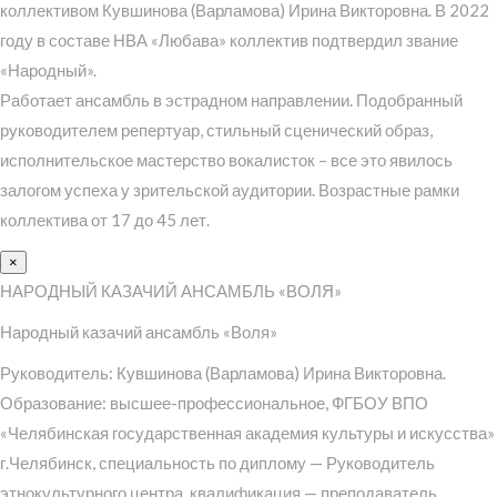
коллективом Кувшинова (Варламова) Ирина Викторовна. В 2022
году в составе НВА «Любава» коллектив подтвердил звание
«Народный».
Работает ансамбль в эстрадном направлении. Подобранный
руководителем репертуар, стильный сценический образ,
исполнительское мастерство вокалисток – все это явилось
залогом успеха у зрительской аудитории. Возрастные рамки
коллектива от 17 до 45 лет.
×
НАРОДНЫЙ КАЗАЧИЙ АНСАМБЛЬ «ВОЛЯ»
Народный казачий ансамбль «Воля»
Руководитель: Кувшинова (Варламова) Ирина Викторовна.
Образование: высшее-профессиональное, ФГБОУ ВПО
«Челябинская государственная академия культуры и искусства»
г.Челябинск, специальность по диплому — Руководитель
этнокультурного центра, квалификация — преподаватель