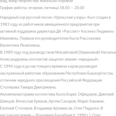
Вид, жанр творчества: вокально-хоровой
График работы: вторник, пятница 18.00 — 20.00
Народный хор русской песни «Уральские узоры» был создан в
1983 году из работников авиационного предприятия при
активной поддержке директора ДК «Рассвет» Косенко Людмилы
Ивановны. Первым его руководителем была Рассказова
Валентина Яковлевна.
В 1989 году под руководством Михайловой (Урмановой) Натальи
Александровны коллектив защитил звание «народный».
С 1990 года и до настоящего времени хором руководит
заслуженный работник образования Республики Башкортостан,
отличник народного просвещения Российской Федерации
Столярова Тамара Дмитриевна.
Аккомпаниаторами коллектива были Борис Офицеров, Дмитрий
Швецов, Вячеслав Крюков, Артем Сахаров, Марат Каюмов,
Евгений Столяров, Владимир Арзамасов, Олег Падалко. В
настоящее время — Владимир Балабаев (с 1990 г.), Олег