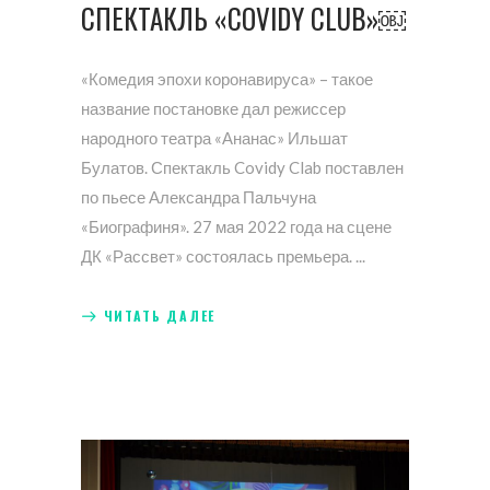
СПЕКТАКЛЬ «COVIDY CLUB»￼
«Комедия эпохи коронавируса» – такое
название постановке дал режиссер
народного театра «Ананас» Ильшат
Булатов. Спектакль Covidy Clab поставлен
по пьесе Александра Пальчуна
«Биографиня». 27 мая 2022 года на сцене
ДК «Рассвет» состоялась премьера.
ЧИТАТЬ ДАЛЕЕ