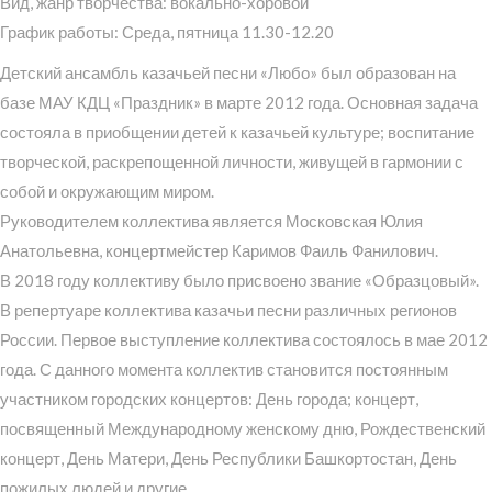
Вид, жанр творчества: вокально-хоровой
График работы: Среда, пятница 11.30-12.20
Детский ансамбль казачьей песни «Любо» был образован на
базе МАУ КДЦ «Праздник» в марте 2012 года. Основная задача
состояла в приобщении детей к казачьей культуре; воспитание
творческой, раскрепощенной личности, живущей в гармонии с
собой и окружающим миром.
Руководителем коллектива является Московская Юлия
Анатольевна, концертмейстер Каримов Фаиль Фанилович.
В 2018 году коллективу было присвоено звание «Образцовый».
В репертуаре коллектива казачьи песни различных регионов
России. Первое выступление коллектива состоялось в мае 2012
года. С данного момента коллектив становится постоянным
участником городских концертов: День города; концерт,
посвященный Международному женскому дню, Рождественский
концерт, День Матери, День Республики Башкортостан, День
пожилых людей и другие.