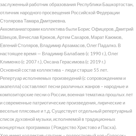
заслуженный работник образования Республики Башкортостан,
отличник народного просвещения Российской Федерации
Столярова Тамара Дмитриевна.
Аккомпаниаторами коллектива были Борис Офицеров, Дмитрий
Швецов, Вячеслав Крюков, Артем Сахаров, Марат Каюмов,
Евгений Столяров, Владимир Арзамасов, Олег Падалко. В
настоящее время — Владимир Балабаев (с 1990 г.), Олег
Клименко (с 2007 г.), Оксана Герасимова (с 2019 г.)
Основной состав коллектива – люди старше 55 лет.
Репертуар исполняемых произведений (с сопровождением и
акапелла) составляют песни различных жанров – народные и
композиторские песни о России, военная тематика прошлых лет
и современные патриотические произведения, лирические и
веселые плясовые и т.д. Существует отдельный репертуарный
список духовной музыки, исполняемой в традиционных
концертных программах ( Рождество Христово и Пасха).
Хор имеет коллектив-спутник – подростковый хор «Голосок»,