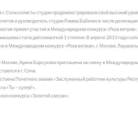
в г. Сочи солисты студии продемонстрировали свой высокий уров
очетов и руководитель студии Римма Бабенко в числе делегации
ллектив принял участие в Международном конкурсе «Роза ветров» 
арамышева стала дипломанткой 1 степени. В апреле 2013 года с
пени в Международном конкурсе «Роза ветров», г. Москва. Лауреа
 Москве, Арина Барсукова приглашена на смену в Международный
оялся в г. Сочи.
стоена Почетного звания «Заслуженный работник культуры Респ
а «Ты – супер!».
ого конкурса «Золотой сапсан»: