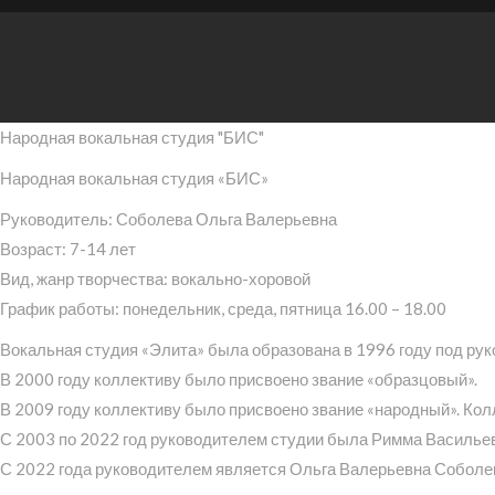
Народная вокальная студия "БИС"
Народная вокальная студия «БИС»
Руководитель: Соболева Ольга Валерьевна
Возраст: 7-14 лет
Вид, жанр творчества: вокально-хоровой
График работы: понедельник, среда, пятница 16.00 – 18.00
Вокальная студия «Элита» была образована в 1996 году под ру
В 2000 году коллективу было присвоено звание «образцовый».
В 2009 году коллективу было присвоено звание «народный». Ко
С 2003 по 2022 год руководителем студии была Римма Василье
С 2022 года руководителем является Ольга Валерьевна Соболе