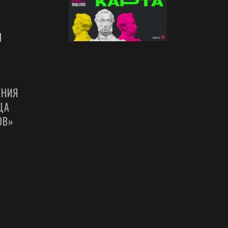
Ы
ЕНИЯ
ЦА
ОВ»