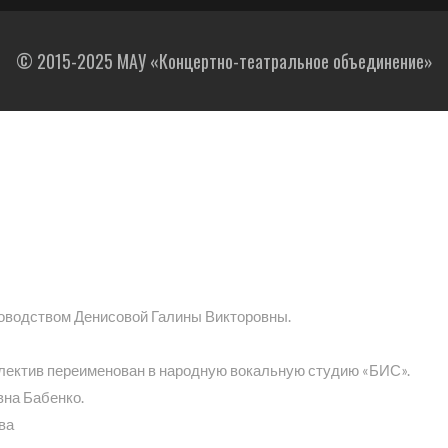
© 2015-2025 МАУ «Концертно-театральное объединение»
ководством Денисовой Галины Викторовны.
ллектив переименован в народную вокальную студию «БИС».
вна Бабенко.
ва