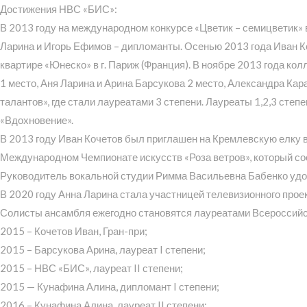
Достижения НВС «БИС»:
В 2013 году на международном конкурсе «Цветик – семицветик» 
Ларина и Игорь Ефимов – дипломанты. Осенью 2013 года Иван К
квартире «Юнеско» в г. Париж (Франция). В ноябре 2013 года ко
1 место, Аня Ларина и Арина Барсукова 2 место, Александра К
талантов», где стали лауреатами 3 степени. Лауреаты 1,2,3 сте
«Вдохновение».
В 2013 году Иван Кочетов был приглашен на Кремлевскую елку в
Международном Чемпионате искусств «Роза ветров», который сост
Руководитель вокальной студии Римма Васильевна Бабенко удо
В 2020 году Анна Ларина стала участницей телевизионного проект
Солисты ансамбля ежегодно становятся лауреатами Всероссийск
2015 – Кочетов Иван, Гран-при;
2015 – Барсукова Арина, лауреат I степени;
2015 – НВС «БИС», лауреат II степени;
2015 — Кунафина Алина, дипломант I степени;
2016 – Кунафина Алина, лауреат II степени;