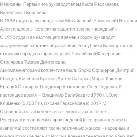
Ивановны. Первым его руководителем была Рассказова
Валентина Яковлевна.
В 1989 году под руководством Михайловой (Урмановой) Натальи
Александровны коллектив защитил звание «народный».
С 1990 года и до настоящего времени хором руководит
заслуженный работник образования Республики Башкортостан,
отличник народного просвещения Российской Федерации
Столярова Тамара Дмитриевна.
Аккомпаниаторами коллектива были Борис Офицеров, Дмитрий
Швецов, Вячеслав Крюков, Артем Сахаров, Марат Каюмов,
Евгений Столяров, Владимир Арзамасов, Олег Падалко. В
настоящее время — Владимир Балабаев (с 1990 г.), Олег
Клименко (с 2007 г.), Оксана Герасимова (с 2019 г.)
Основной состав коллектива – люди старше 55 лет.
Репертуар исполняемых произведений (с сопровождением и
акапелла) составляют песни различных жанров – народные и
композиторские песни о России, военная тематика прошлых лет