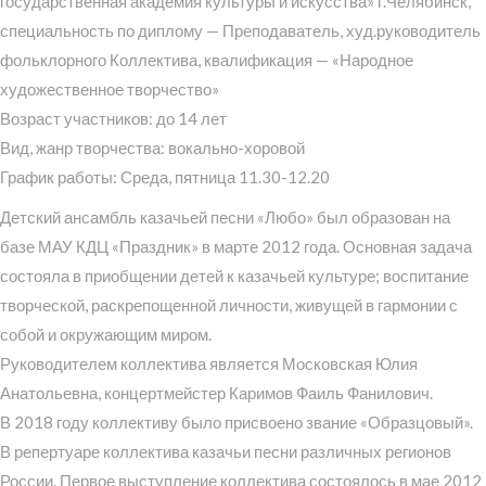
государственная академия культуры и искусства» г.Челябинск,
специальность по диплому — Преподаватель, худ.руководитель
фольклорного Коллектива, квалификация — «Народное
художественное творчество»
Возраст участников: до 14 лет
Вид, жанр творчества: вокально-хоровой
График работы: Среда, пятница 11.30-12.20
Детский ансамбль казачьей песни «Любо» был образован на
базе МАУ КДЦ «Праздник» в марте 2012 года. Основная задача
состояла в приобщении детей к казачьей культуре; воспитание
творческой, раскрепощенной личности, живущей в гармонии с
собой и окружающим миром.
Руководителем коллектива является Московская Юлия
Анатольевна, концертмейстер Каримов Фаиль Фанилович.
В 2018 году коллективу было присвоено звание «Образцовый».
В репертуаре коллектива казачьи песни различных регионов
России. Первое выступление коллектива состоялось в мае 2012