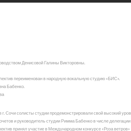
ководством Денисовой Галины Викторовны.
ллектив переименован в народную вокальную студию «БИС».
вна Бабенко.
ва
в г. Сочи солисты студии продемонстрировали свой высокий уров
очетов и руководитель студии Римма Бабенко в числе делегации
ллектив принял участие в Международном конкурсе «Роза ветров» 