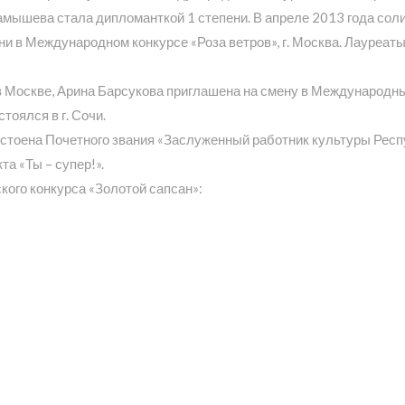
арамышева стала дипломанткой 1 степени. В апреле 2013 года с
пени в Международном конкурсе «Роза ветров», г. Москва. Лауреа
 Москве, Арина Барсукова приглашена на смену в Международный
оялся в г. Сочи.
стоена Почетного звания «Заслуженный работник культуры Респ
а «Ты – супер!».
ого конкурса «Золотой сапсан»: