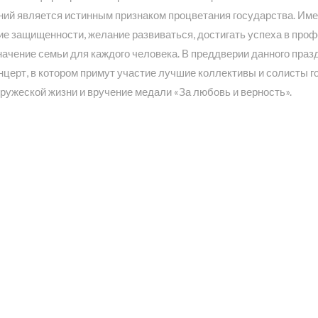
ий является истинным признаком процветания государства. Име
ие защищенности, желание развиваться, достигать успеха в про
ачение семьи для каждого человека. В преддверии данного празд
нцерт, в котором примут участие лучшие коллективы и солисты г
ружеской жизни и вручение медали «За любовь и верность».