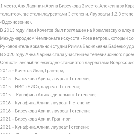
1 место, Аня Ларина и Арина Барсукова 2 место, Александра К
талантов», где стали лауреатами 3 степени. Лауреаты 1,2,3 сте
«Вдохновение».
В 2013 году Иван Кочетов был приглашен на Кремлевскую елку в
Международном Чемпионате искусств «Роза ветров», который сост
Руководитель вокальной студии Римма Васильевна Бабенко удо
В 2020 году Анна Ларина стала участницей телевизионного проект
Солисты ансамбля ежегодно становятся лауреатами Всероссийск
2015 – Кочетов Иван, Гран-при;
2015 – Барсукова Арина, лауреат I степени;
2015 – НВС «БИС», лауреат II степени;
2015 — Кунафина Алина, дипломант I степени;
2016 – Кунафина Алина, лауреат II степени;
2016 – Барсукова Арина, лауреат I степени;
2021 – Барсукова Арина, Гран-при;
2021 – Кунафина Алина, лауреат I степени;