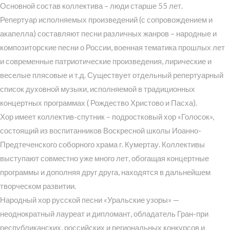
Основной состав коллектива – люди старше 55 лет.
Репертуар исполняемых произведений (с сопровождением и
акапелла) составляют песни различных жанров – народные и
композиторские песни о России, военная тематика прошлых лет
и современные патриотические произведения, лирические и
веселые плясовые и т.д. Существует отдельный репертуарный
список духовной музыки, исполняемой в традиционных
концертных программах ( Рождество Христово и Пасха).
Хор имеет коллектив-спутник – подростковый хор «Голосок»,
состоящий из воспитанников Воскресной школы Иоанно-
Предтеченского соборного храма г. Кумертау. Коллективы
выступают совместно уже много лет, обогащая концертные
программы и дополняя друг друга, находятся в дальнейшем
творческом развитии.
Народный хор русской песни «Уральские узоры» —
неоднократный лауреат и дипломант, обладатель Гран-при
республиканских, российских и региональных конкурсов и