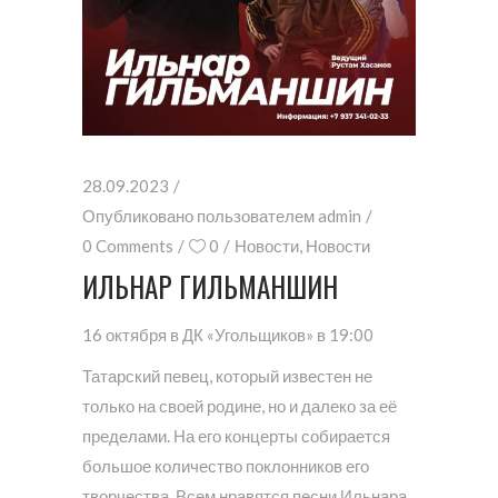
28.09.2023
Опубликовано пользователем
admin
0 Comments
0
Новости
,
Новости
ИЛЬНАР ГИЛЬМАНШИН
16 октября в ДК «Угольщиков» в 19:00
Татарский певец, который известен не
только на своей родине, но и далеко за её
пределами. На его концерты собирается
большое количество поклонников его
творчества. Всем нравятся песни Ильнара