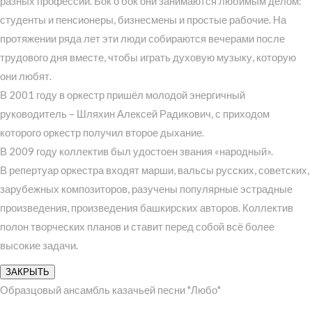
разных профессий. Бок о бок они занимаются любимым делом:
студенты и пенсионеры, бизнесмены и простые рабочие. На
протяжении ряда лет эти люди собираются вечерами после
трудового дня вместе, чтобы играть духовую музыку, которую
они любят.
В 2001 году в оркестр пришёл молодой энергичный
руководитель – Шляхин Алексей Радикович, с приходом
которого оркестр получил второе дыхание.
В 2009 году коллектив был удостоен звания «народный».
В репертуар оркестра входят марши, вальсы русских, советских,
зарубежных композиторов, разучены популярные эстрадные
произведения, произведения башкирских авторов. Коллектив
полон творческих планов и ставит перед собой всё более
высокие задачи.
ЗАКРЫТЬ
Образцовый ансамбль казачьей песни "Любо"