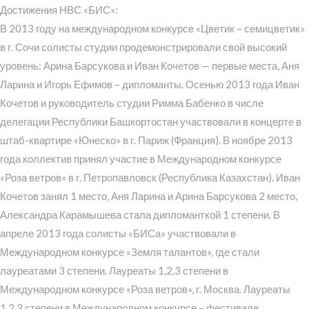
Достижения НВС «БИС»:
В 2013 году на международном конкурсе «Цветик – семицветик»
в г. Сочи солисты студии продемонстрировали свой высокий
уровень: Арина Барсукова и Иван Кочетов — первые места, Аня
Ларина и Игорь Ефимов – дипломанты. Осенью 2013 года Иван
Кочетов и руководитель студии Римма Бабенко в числе
делегации Республики Башкортостан участвовали в концерте в
штаб-квартире «Юнеско» в г. Париж (Франция). В ноябре 2013
года коллектив принял участие в Международном конкурсе
«Роза ветров» в г. Петропавловск (Республика Казахстан). Иван
Кочетов занял 1 место, Аня Ларина и Арина Барсукова 2 место,
Александра Карамышева стала дипломанткой 1 степени. В
апреле 2013 года солисты «БИСа» участвовали в
Международном конкурсе «Земля талантов», где стали
лауреатами 3 степени. Лауреаты 1,2,3 степени в
Международном конкурсе «Роза ветров», г. Москва. Лауреаты
1,2,3 степени в Международном конкурсе – фестивале