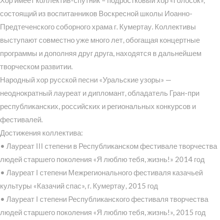
Хор имеет коллектив-спутник – подростковый хор «Голосок»,
состоящий из воспитанников Воскресной школы Иоанно-
Предтеченского соборного храма г. Кумертау. Коллективы
выступают совместно уже много лет, обогащая концертные
программы и дополняя друг друга, находятся в дальнейшем
творческом развитии.
Народный хор русской песни «Уральские узоры» —
неоднократный лауреат и дипломант, обладатель Гран-при
республиканских, российских и региональных конкурсов и
фестивалей.
Достижения коллектива:
• Лауреат III степени в Республиканском фестивале творчества
людей старшего поколения «Я люблю тебя, жизнь!» 2014 год
• Лауреат I степени Межрегионального фестиваля казачьей
культуры «Казачий спас», г. Кумертау, 2015 год
• Лауреат I степени Республиканского фестиваля творчества
людей старшего поколения «Я люблю тебя, жизнь!», 2015 год