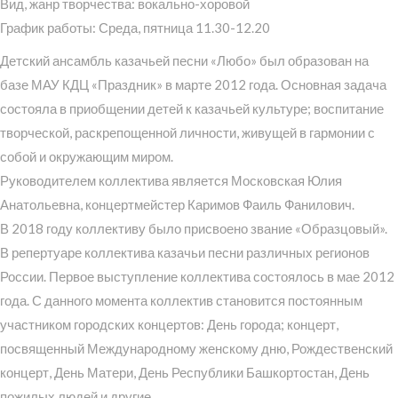
Вид, жанр творчества: вокально-хоровой
График работы: Среда, пятница 11.30-12.20
Детский ансамбль казачьей песни «Любо» был образован на
базе МАУ КДЦ «Праздник» в марте 2012 года. Основная задача
состояла в приобщении детей к казачьей культуре; воспитание
творческой, раскрепощенной личности, живущей в гармонии с
собой и окружающим миром.
Руководителем коллектива является Московская Юлия
Анатольевна, концертмейстер Каримов Фаиль Фанилович.
В 2018 году коллективу было присвоено звание «Образцовый».
В репертуаре коллектива казачьи песни различных регионов
России. Первое выступление коллектива состоялось в мае 2012
года. С данного момента коллектив становится постоянным
участником городских концертов: День города; концерт,
посвященный Международному женскому дню, Рождественский
концерт, День Матери, День Республики Башкортостан, День
пожилых людей и другие.