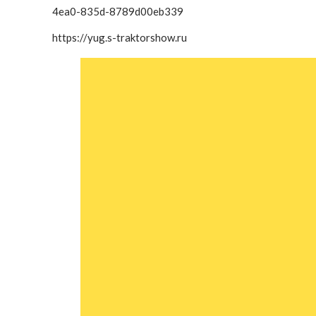
4ea0-835d-8789d00eb339
https://yug.s-traktorshow.ru