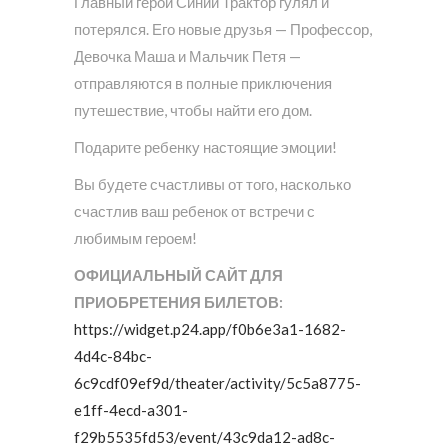
Главный герой Синий Трактор гулял и
потерялся. Его новые друзья — Профессор,
Девочка Маша и Мальчик Петя —
отправляются в полные приключения
путешествие, чтобы найти его дом.
Подарите ребенку настоящие эмоции!
Вы будете счастливы от того, насколько
счастлив ваш ребенок от встречи с
любимым героем!
ОФИЦИАЛЬНЫЙ САЙТ ДЛЯ
ПРИОБРЕТЕНИЯ БИЛЕТОВ:
https://widget.p24.app/f0b6e3a1-1682-
4d4c-84bc-
6c9cdf09ef9d/theater/activity/5c5a8775-
e1ff-4ecd-a301-
f29b5535fd53/event/43c9da12-ad8c-