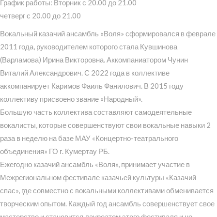
График работы: Вторник с 20.00 до 21.00
четверг с 20.00 до 21.00
Вокальный казачий ансамбль «Воля» сформировался в феврале
2011 года, руководителем которого стала Кувшинова
(Варламова) Ирина Викторовна. Аккомпаниатором Чунин
Виталий Александрович. С 2022 года в коллективе
аккомпанирует Каримов Фаиль Фанилович. В 2015 году
коллективу присвоено звание «Народный».
Большую часть коллектива составляют самодеятельные
вокалисты, которые совершенствуют свои вокальные навыки 2
раза в неделю на базе МАУ «Концертно-театрального
объединения» ГО г. Кумертау РБ.
Ежегодно казачий ансамбль «Воля», принимает участие в
Межрегиональном фестивале казачьей культуры «Казачий
спас», где совместно с вокальными коллективами обменивается
творческим опытом. Каждый год ансамбль совершенствует свое
мастерство и становится лауреатом этого фестиваля и не