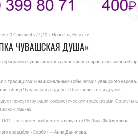
min
0 Comments
0
Новости
,
Новости
ЕПКА ЧУВАШСКАЯ ДУША»
ая программа чувашского эстрадно-фольклорного ансамбля «Сар
я с традициями и национальными обычаями чувашского народа. 
ения, обряд Чувашской свадьбы «Плач невесты» и другие.
адует присутствующих юмористическими рассказами. Солисты а
ашском языках.
ТКО — заслуженный деятель искусств РБ Лира Файзуллина.
ого ансамбля «Сарби» — Анна Данилова.