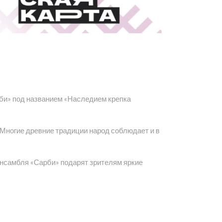
би» под названием «Наследием крепка
Многие древние традиции народ соблюдает и в
нсамбля «Сарби» подарят зрителям яркие