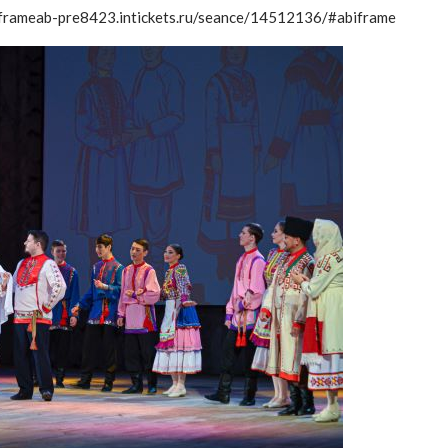
/iframeab-pre8423.intickets.ru/seance/14512136/#abiframe