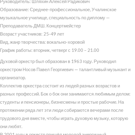
Руководитель: Шляхин Алексей Радикович
Образование: Среднее-профессиональное, Учалинское
музыкальное училище, специальность по диплому —
Преподаватель ДМШ. Концертмейстер
Возраст участников: 25-49 лет
Вид, жанр творчества: вокально-хоровой
График работы: вторник, четверг с 19.00 – 21.00
Духовой оркестр был образован в 1963 году. Руководил
оркестром Носов Павел Георгиевич — талантливый музыкант и
организатор.
Коллектив оркестра состоит из людей разных возрастов и
разных профессий. Бок о бок они занимаются любимым делом:
студенты и пенсионеры, бизнесмены и простые рабочие. На
протяжении ряда лет эти люди собираются вечерами после
трудового дня вместе, чтобы играть духовую музыку, которую
они любят.
В 2001 году в оркестр пришёл молодой энергичный