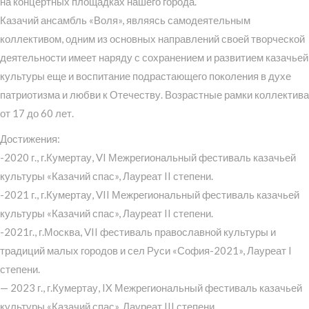
на концертных площадках нашего города.
Казачий ансамбль «Воля», являясь самодеятельным
коллективом, одним из основных направлений своей творческой
деятельности имеет наряду с сохранением и развитием казачьей
культуры еще и воспитание подрастающего поколения в духе
патриотизма и любви к Отечеству. Возрастные рамки коллектива
от 17 до 60 лет.
Достижения:
-2020 г., г.Кумертау, VI Межрегиональный фестиваль казачьей
культуры «Казачий спас», Лауреат II степени.
-2021 г., г.Кумертау, VII Межрегиональный фестиваль казачьей
культуры «Казачий спас», Лауреат II степени.
-2021г., г.Москва, VII фестиваль православной культуры и
традиций малых городов и сел Руси «София-2021», Лауреат I
степени.
— 2023 г., г.Кумертау, IX Межрегиональный фестиваль казачьей
культуры «Казачий спас», Лауреат III степени