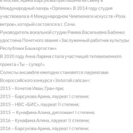
в Москве, Арина Барсукова приглашена на смену в
Международный лагерь «Орленок». В 2014 году студия
участвовала в 4 Международном Чемпионате искусств «Роза
ветров», который состоялся в г. Сочи.
Руководитель вокальной студии Римма Васильевна Бабенко
удостоена Почетного звания «Заслуженный работник культуры
Республики Башкортостан».
В 2020 году Анна Ларина стала участницей телевизионного
проекта «Ты – супер!».
Солисты ансамбля ежегодно становятся лауреатами
Всероссийского конкурса «Золотой сапсан»:
2015 – Кочетов Иван, Гран-при;
2015 – Барсукова Арина, лауреат I степени;
2015 – НВС «БИС», лауреат II степени;
2015 — Кунафина Алина, дипломант I степени;
2016 – Кунафина Алина, лауреат II степени;
2016 – Барсукова Арина, лауреат I степени;