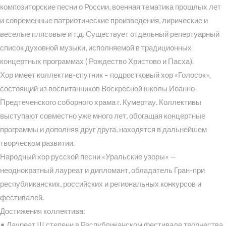
композиторские песни о России, военная тематика прошлых лет
и современные патриотические произведения, лирические и
веселые плясовые и т.д. Существует отдельный репертуарный
список духовной музыки, исполняемой в традиционных
концертных программах ( Рождество Христово и Пасха).
Хор имеет коллектив-спутник – подростковый хор «Голосок»,
состоящий из воспитанников Воскресной школы Иоанно-
Предтеченского соборного храма г. Кумертау. Коллективы
выступают совместно уже много лет, обогащая концертные
программы и дополняя друг друга, находятся в дальнейшем
творческом развитии.
Народный хор русской песни «Уральские узоры» —
неоднократный лауреат и дипломант, обладатель Гран-при
республиканских, российских и региональных конкурсов и
фестивалей.
Достижения коллектива:
• Лауреат III степени в Республиканском фестивале творчества