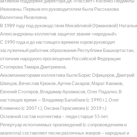
активной поддержке директора ДК «Рассвет» Косенко Людмилы
Ивановны. Первым его руководителем была Рассказова
Валентина Яковлевна.
В 1989 году под руководством Михайловой (Урмановой) Натальи
Александровны коллектив защитил звание «народный».
С 1990 года и до настоящего времени хором руководит
заслуженный работник образования Республики Башкортостан,
отличник народного просвещения Российской Федерации
Столярова Тамара Дмитриевна.
Аккомпаниаторами коллектива были Борис Офицеров, Дмитрий
Швецов, Вячеслав Крюков, Артем Сахаров, Марат Каюмов,
Евгений Столяров, Владимир Арзамасов, Олег Падалко. В
настоящее время — Владимир Балабаев (с 1990 г.), Олег
Клименко (с 2007 г.), Оксана Герасимова (с 2019 г.)
Основной состав коллектива – люди старше 55 лет.
Репертуар исполняемых произведений (с сопровождением и
акапелла) составляют песни различных жанров – народные и