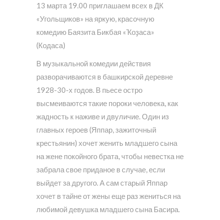
13 марта 19.00 приглашаем всех в ДК
«Угольщиков» на яркую, красочную
комедию Баязита Бикбая «Ҡоҙаса»
(Кодаса)
В музыкальной комедии действия
разворачиваются в башкирской деревне
1928-30-х годов. В пьесе остро
высмеиваются такие пороки человека, как
жадность к наживе и двуличие. Один из
главных героев (Яппар, зажиточный
крестьянин) хочет женить младшего сына
на жене покойного брата, чтобы невестка не
забрала свое приданое в случае, если
выйдет за другого. А сам старый Яппар
хочет в тайне от жены еще раз жениться на
любимой девушка младшего сына Басира.