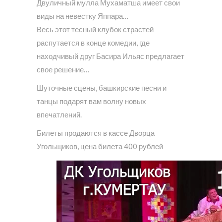
Двуличный мулла Мухаматша имеет свои
виды на невестку Яппара…
Весь этот тесный клубок страстей
распутается в конце комедии, где
находчивый друг Басира Ильяс предлагает
свое решение…
Шуточные сцены, башкирские песни и
танцы подарят вам волну новых
впечатлений.
Билеты продаются в кассе Дворца
Угольщиков, цена билета 400 рублей