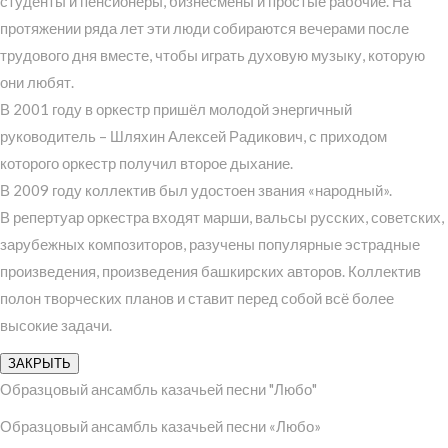
студенты и пенсионеры, бизнесмены и простые рабочие. На
протяжении ряда лет эти люди собираются вечерами после
трудового дня вместе, чтобы играть духовую музыку, которую
они любят.
В 2001 году в оркестр пришёл молодой энергичный
руководитель – Шляхин Алексей Радикович, с приходом
которого оркестр получил второе дыхание.
В 2009 году коллектив был удостоен звания «народный».
В репертуар оркестра входят марши, вальсы русских, советских,
зарубежных композиторов, разучены популярные эстрадные
произведения, произведения башкирских авторов. Коллектив
полон творческих планов и ставит перед собой всё более
высокие задачи.
ЗАКРЫТЬ
Образцовый ансамбль казачьей песни "Любо"
Образцовый ансамбль казачьей песни «Любо»