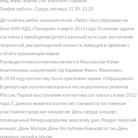
Вид, жанр творчества: вокально-хоровой
График работы: Среда, пятница 11.30-12.20
Детский ансамбль казачьей песни «Любо» был образован на
базе МАУ КДЦ «Праздник» в марте 2012 года. Основная задача
состояла в приобщении детей к казачьей культуре; воспитание
творческой, раскрепощенной личности, живущей в гармонии с
собой и окружающим миром.
Руководителем коллектива является Московская Юлия
Анатольевна, концертмейстер Каримов Фаиль Фанилович.
В 2018 году коллективу было присвоено звание «Образцовый».
В репертуаре коллектива казачьи песни различных регионов
России. Первое выступление коллектива состоялось в мае 2012
года. С данного момента коллектив становится постоянным
участником городских концертов: День города; концерт,
посвященный Международному женскому дню, Рождественский
концерт, День Матери, День Республики Башкортостан, День
пожилых людей и другие.