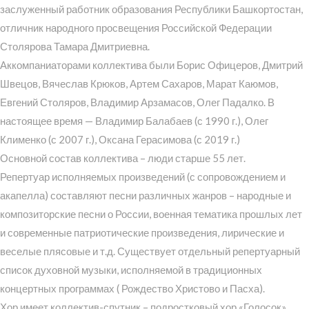
заслуженный работник образования Республики Башкортостан,
отличник народного просвещения Российской Федерации
Столярова Тамара Дмитриевна.
Аккомпаниаторами коллектива были Борис Офицеров, Дмитрий
Швецов, Вячеслав Крюков, Артем Сахаров, Марат Каюмов,
Евгений Столяров, Владимир Арзамасов, Олег Падалко. В
настоящее время — Владимир Балабаев (с 1990 г.), Олег
Клименко (с 2007 г.), Оксана Герасимова (с 2019 г.)
Основной состав коллектива – люди старше 55 лет.
Репертуар исполняемых произведений (с сопровождением и
акапелла) составляют песни различных жанров – народные и
композиторские песни о России, военная тематика прошлых лет
и современные патриотические произведения, лирические и
веселые плясовые и т.д. Существует отдельный репертуарный
список духовной музыки, исполняемой в традиционных
концертных программах ( Рождество Христово и Пасха).
Хор имеет коллектив-спутник – подростковый хор «Голосок»,