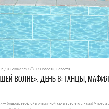
in
0 Comments
0
Новости
,
Новости
АШЕЙ ВОЛНЕ». ДЕНЬ 8: ТАНЦЫ, МАФИ
 — бодрой, весёлой и ритмичной, как и всё лето с нами! А потом