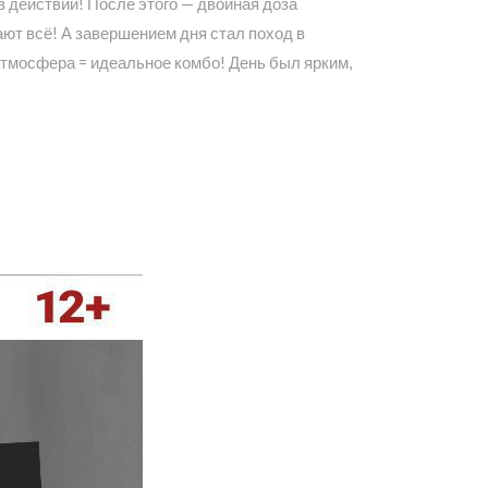
в действии! После этого — двойная доза
ают всё! А завершением дня стал поход в
атмосфера = идеальное комбо! День был ярким,