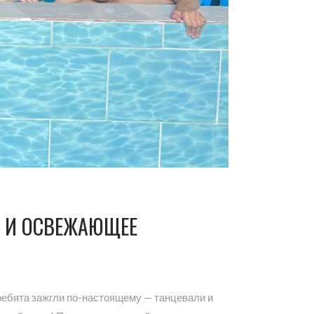
Я И ОСВЕЖАЮЩЕЕ
 ребята зажгли по-настоящему — танцевали и