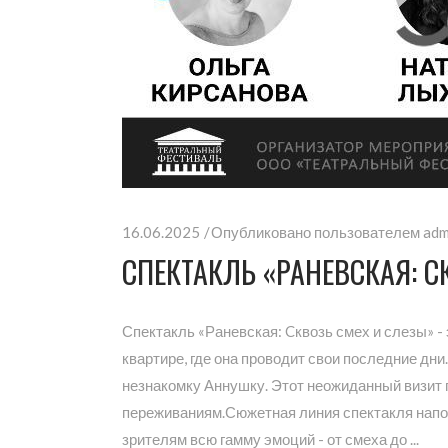
16.06.2025
Опубликовано пользователем
adm
СПЕКТАКЛЬ «РАНЕВСКАЯ: C
Спектакль «Раневская: Cквозь смех и слезы» -
квартире, где она проводит свои последние дни
незнакомку Аннушку. Этот неожиданный визит п
переживаниям.Сюжетная линия спектакля напо
зрителям всю гамму эмоций - от смеха до