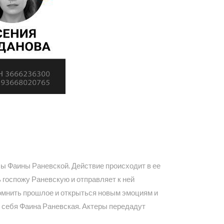
сы Фаины Раневской. Действие происходит в ее
ь госпожу Раневскую и отправляет к ней
помнить прошлое и открыться новым эмоциям и
 себя Фаина Раневская. Актеры передадут