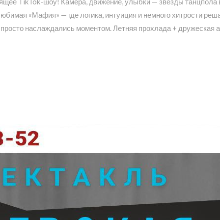
ящее TikTok-шоу! Камера, движение, улыбки — звёзды танцпола 
 любимая «Мафия» — где логика, интуиция и немного хитрости реш
 и просто наслаждались моментом. Летняя прохлада + дружеская 