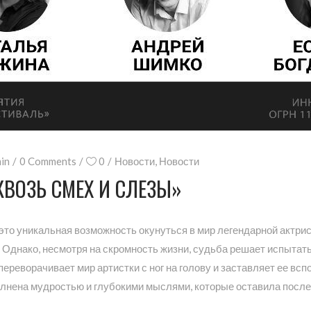
in
0 Comments
0
Новости
,
Новости
КВОЗЬ СМЕХ И СЛЕЗЫ»
 это уникальная возможность окунуться в мир легендарной актри
. Однако, несмотря на скромность жизни, судьба решает испытат
ереворачивает мир артистки с ног на голову и заставляет ее вс
лнена мудростью и глубокими мыслями, которые оставила после