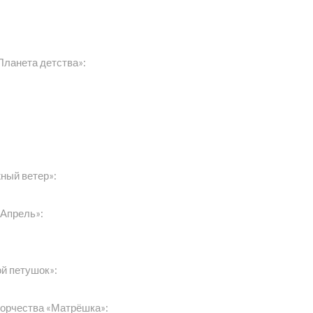
Планета детства»:
ный ветер»:
«Апрель»:
й петушок»:
ворчества «Матрёшка»: