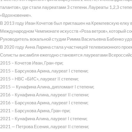
талантов», где стали лауреатами 3 степени. Лауреаты 1,2,3 сте
«Вдохновение».
В 2013 году Иван Кочетов был приглашен на Кремлевскую елку в
Международном Чемпионате искусств «Роза ветров», который сост
Руководитель вокальной студии Римма Васильевна Бабенко удо
В 2020 году Анна Ларина стала участницей телевизионного проект
Солисты ансамбля ежегодно становятся лауреатами Всероссийск
2015 – Кочетов Иван, Гран-при;
2015 – Барсукова Арина, лауреат I степени;
2015 – НВС «БИС», лауреат II степени;
2015 — Кунафина Алина, дипломант I степени;
2016 – Кунафина Алина, лауреат II степени;
2016 – Барсукова Арина, лауреат I степени;
2021 – Барсукова Арина, Гран-при;
2021 – Кунафина Алина, лауреат I степени;
2021 — Петрова Есения, лауреат II степени;