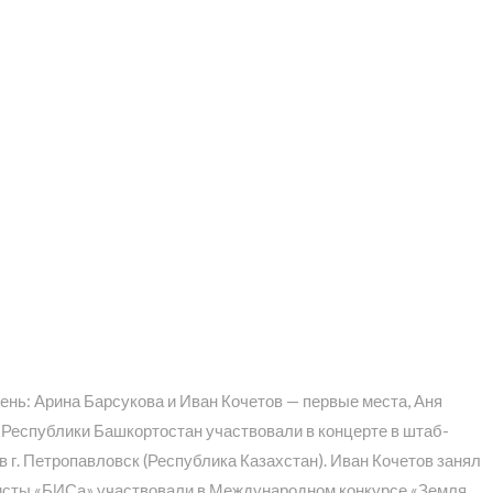
ень: Арина Барсукова и Иван Кочетов — первые места, Аня
 Республики Башкортостан участвовали в концерте в штаб-
в г. Петропавловск (Республика Казахстан). Иван Кочетов занял
олисты «БИСа» участвовали в Международном конкурсе «Земля