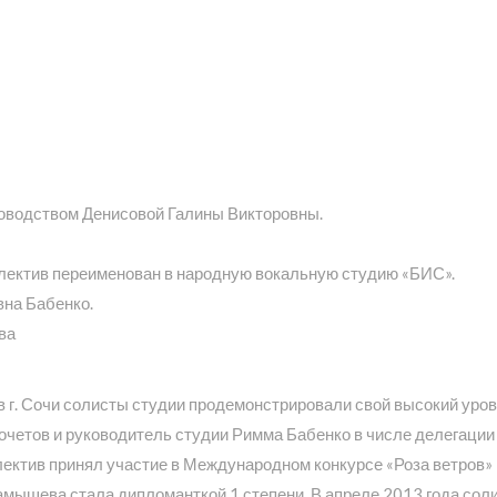
ководством Денисовой Галины Викторовны.
ллектив переименован в народную вокальную студию «БИС».
вна Бабенко.
ва
в г. Сочи солисты студии продемонстрировали свой высокий уров
очетов и руководитель студии Римма Бабенко в числе делегации
ллектив принял участие в Международном конкурсе «Роза ветров» 
арамышева стала дипломанткой 1 степени. В апреле 2013 года с