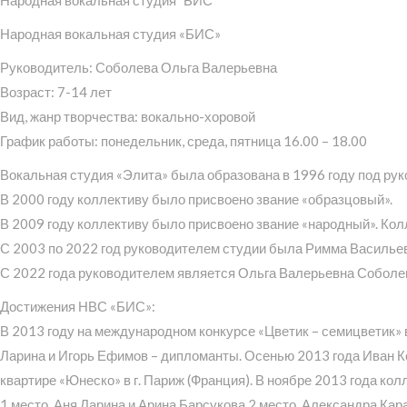
Народная вокальная студия "БИС"
Народная вокальная студия «БИС»
Руководитель: Соболева Ольга Валерьевна
Возраст: 7-14 лет
Вид, жанр творчества: вокально-хоровой
График работы: понедельник, среда, пятница 16.00 – 18.00
Вокальная студия «Элита» была образована в 1996 году под ру
В 2000 году коллективу было присвоено звание «образцовый».
В 2009 году коллективу было присвоено звание «народный». Ко
С 2003 по 2022 год руководителем студии была Римма Василье
С 2022 года руководителем является Ольга Валерьевна Соболе
Достижения НВС «БИС»:
В 2013 году на международном конкурсе «Цветик – семицветик» 
Ларина и Игорь Ефимов – дипломанты. Осенью 2013 года Иван К
квартире «Юнеско» в г. Париж (Франция). В ноябре 2013 года ко
1 место, Аня Ларина и Арина Барсукова 2 место, Александра К