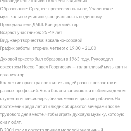
Руководитель: Шляхин Алексей Радикович
Образование: Среднее-профессиональное, Учалинское
музыкальное училище, специальность по диплому —
Преподаватель ДМШ. Концертмейстер
Возраст участников: 25-49 лет
Вид, жанр творчества: вокально-хоровой
График работы: вторник, четверг с 19.00 – 21.00
Духовой оркестр был образован в 1963 году. Руководил
оркестром Носов Павел Георгиевич — талантливый музыкант и
организатор.
Коллектив оркестра состоит из людей разных возрастов и
разных профессий. Бок о бок они занимаются любимым делом:
студенты и пенсионеры, бизнесмены и простые рабочие. На
протяжении ряда лет эти люди собираются вечерами после
трудового дня вместе, чтобы играть духовую музыку, которую
они любят.
В 2001 году в оркестр пришёл молодой энергичный