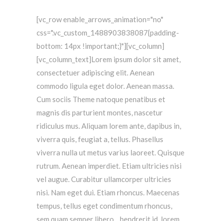
[vc_row enable_arrows_animation="no"
css=".vc_custom_1488903838087{padding-
bottom: 14px !important;}"][vc_column]
[vc_column_text]Lorem ipsum dolor sit amet,
consectetuer adipiscing elit. Aenean
commodo ligula eget dolor. Aenean massa.
Cum sociis Theme natoque penatibus et
magnis dis parturient montes, nascetur
ridiculus mus. Aliquam lorem ante, dapibus in,
viverra quis, feugiat a, tellus. Phasellus
viverra nulla ut metus varius laoreet. Quisque
rutrum. Aenean imperdiet. Etiam ultricies nisi
vel augue. Curabitur ullamcorper ultricies
nisi. Nam eget dui. Etiam rhoncus. Maecenas
tempus, tellus eget condimentum rhoncus,
sem quam semper libero, , hendrerit id, lorem.