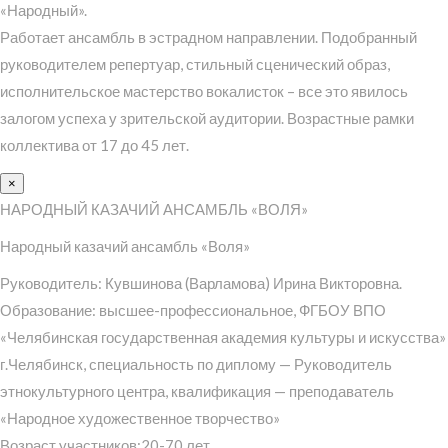
«Народный».
Работает ансамбль в эстрадном направлении. Подобранный
руководителем репертуар, стильный сценический образ,
исполнительское мастерство вокалисток – все это явилось
залогом успеха у зрительской аудитории. Возрастные рамки
коллектива от 17 до 45 лет.
×
НАРОДНЫЙ КАЗАЧИЙ АНСАМБЛЬ «ВОЛЯ»
Народный казачий ансамбль «Воля»
Руководитель: Кувшинова (Варламова) Ирина Викторовна.
Образование: высшее-профессиональное, ФГБОУ ВПО
«Челябинская государственная академия культуры и искусства»
г.Челябинск, специальность по диплому — Руководитель
этнокультурного центра, квалификация — преподаватель
«Народное художественное творчество»
Возраст участников:20-70 лет