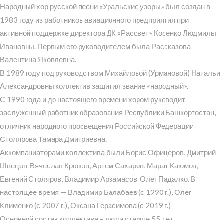
Народный хор русской песни «Уральские узоры» был создан в
1983 году из работников авиационного предприятия при
активной поддержке директора ДК «Рассвет» Косенко Людмилы
Ивановны. Первым его руководителем была Рассказова
Валентина Яковлевна.
В 1989 году под руководством Михайловой (Урмановой) Натальи
Александровны коллектив защитил звание «народный».
С 1990 года и до настоящего времени хором руководит
заслуженный работник образования Республики Башкортостан,
отличник народного просвещения Российской Федерации
Столярова Тамара Дмитриевна.
Аккомпаниаторами коллектива были Борис Офицеров, Дмитрий
Швецов, Вячеслав Крюков, Артем Сахаров, Марат Каюмов,
Евгений Столяров, Владимир Арзамасов, Олег Падалко. В
настоящее время — Владимир Балабаев (с 1990 г.), Олег
Клименко (с 2007 г.), Оксана Герасимова (с 2019 г.)
Основной состав коллектива – люди старше 55 лет.