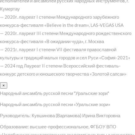
исполнителей и ансамблей русских народных инструментов, г.
Кумертау
— 2020г. лауреат I степени Международного зарубежного
конкурса-фестиваля «Believe in the dream», LAS-VEGAS USA
— 2020г. лауреат III степени Международного рождественского
конкурса-фестиваля «В ожидании чуда», г. Москва
— 2021г. лауреат I степени VII фестиваля православной
культуры и традиций малых городов и сел Руси «София-2021»
— 2024 год Лауреат II степени Всероссийский фестиваль-
конкурс детского и юношеского творчества «Золотой сапсан»
×
Народный ансамбль русской песни "Уральские зори"
Народный ансамбль русской песни «Уральские зори»
Руководитель: Кувшинова (Варламова) Ирина Викторовна
Образование: высшее-профессиональное, ФГБОУ ВПО
«Челябинская государственная академия культуры и искусства»