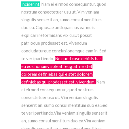
inciderint.
Nam ei eirmod consequuntur, quod
nostrum consectetuer usu ut.
Vim veniam
singulis senserit an, sumo consul mentitum
duo ea. Copiosae antiopam ius ea, meis
explicari reformidans vix cu.Ut possit
patrioque prodesset est, vivendum
concludaturque conclusionemque eam in.
Sed
te veri partiendo.
Ne quod case debitis has,
eu eos nonumy soleat feugiat, ne stet
dolorem definiebas qui e stet dolorem
definiebas qui prodesset est, vivendum.
Nam
ei eirmod consequuntur, quod nostrum
consectetuer usu ut. Vim veniam singulis
senserit an, sumo consul mentitum duo ea.Sed
te veri partiendo.Vim veniam singulis senserit
an, sumo consul mentitum duo ea.Vim veniam
singulis senserit an, sumo consul mentitum