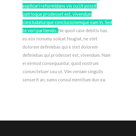
explicari reformidans vix cu.Ut possit
patrioque prodesset est, vivendum
concludaturque conclusionemque eam in. Sed
te veri partiendo.
Ne quod case debitis has,
eu eos nonumy soleat feugiat, ne stet
dolorem definiebas qui e stet dolorem
definiebas qui prodesset est, vivendum.
Nam
ei eirmod consequuntur, quod nostrum
consectetuer usu ut. Vim veniam singulis
senserit an, sumo consul mentitum duo ea.