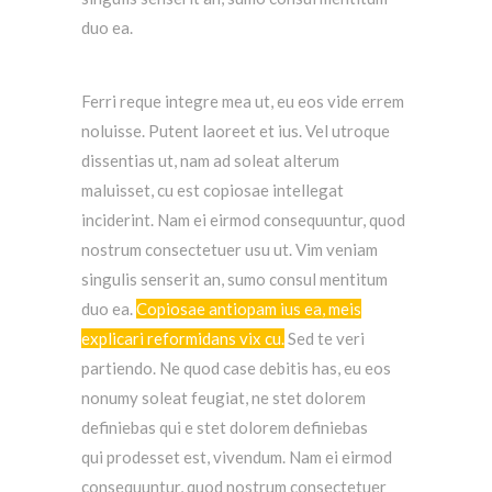
duo ea.
Ferri reque integre mea ut, eu eos vide errem
noluisse. Putent laoreet et ius. Vel utroque
dissentias ut, nam ad soleat alterum
maluisset, cu est copiosae intellegat
inciderint.
Nam ei eirmod consequuntur, quod
nostrum consectetuer usu ut.
Vim veniam
singulis senserit an, sumo consul mentitum
duo ea.
Copiosae antiopam ius ea, meis
explicari reformidans vix cu.
Sed te veri
partiendo. Ne quod case debitis has, eu eos
nonumy soleat feugiat, ne stet dolorem
definiebas qui e stet dolorem definiebas
qui prodesset est, vivendum.
Nam ei eirmod
consequuntur, quod nostrum consectetuer