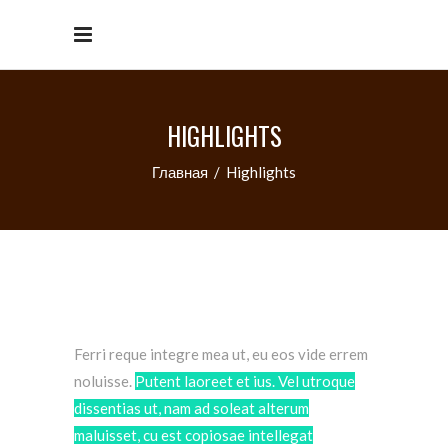
HIGHLIGHTS
Главная
/
Highlights
Ferri reque integre mea ut, eu eos vide errem
noluisse.
Putent laoreet et ius. Vel utroque
dissentias ut, nam ad soleat alterum
maluisset, cu est copiosae intellegat