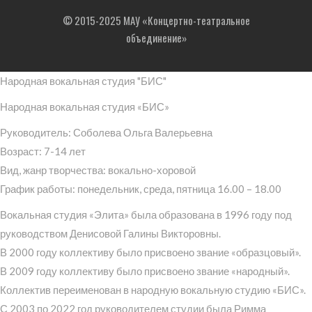
© 2015-2025 МАУ «Концертно-театральное
объединение»
Народная вокальная студия "БИС"
Народная вокальная студия «БИС»
Руководитель: Соболева Ольга Валерьевна
Возраст: 7-14 лет
Вид, жанр творчества: вокально-хоровой
График работы: понедельник, среда, пятница 16.00 – 18.00
Вокальная студия «Элита» была образована в 1996 году под
руководством Денисовой Галины Викторовны.
В 2000 году коллективу было присвоено звание «образцовый».
В 2009 году коллективу было присвоено звание «народный».
Коллектив переименован в народную вокальную студию «БИС».
С 2003 по 2022 год руководителем студии была Римма