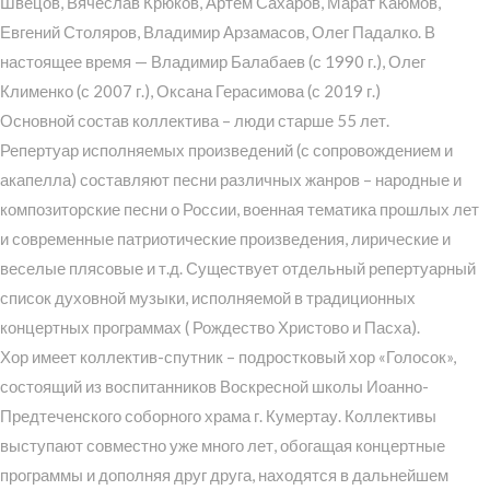
Швецов, Вячеслав Крюков, Артем Сахаров, Марат Каюмов,
Евгений Столяров, Владимир Арзамасов, Олег Падалко. В
настоящее время — Владимир Балабаев (с 1990 г.), Олег
Клименко (с 2007 г.), Оксана Герасимова (с 2019 г.)
Основной состав коллектива – люди старше 55 лет.
Репертуар исполняемых произведений (с сопровождением и
акапелла) составляют песни различных жанров – народные и
композиторские песни о России, военная тематика прошлых лет
и современные патриотические произведения, лирические и
веселые плясовые и т.д. Существует отдельный репертуарный
список духовной музыки, исполняемой в традиционных
концертных программах ( Рождество Христово и Пасха).
Хор имеет коллектив-спутник – подростковый хор «Голосок»,
состоящий из воспитанников Воскресной школы Иоанно-
Предтеченского соборного храма г. Кумертау. Коллективы
выступают совместно уже много лет, обогащая концертные
программы и дополняя друг друга, находятся в дальнейшем