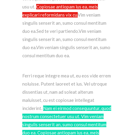
usu ut.
Copiosae antiopam ius ea, meis
explicari reformidans vix cu.
Vim veniam
singulis senserit an, sumo consul mentitum
duo ea.Sed te veri partiendo.Vim veniam
singulis senserit an, sumo consul mentitum
duo ea.Vim veniam singulis senserit an, sumo
consul mentitum duo ea.
Ferri reque integre mea ut, eu eos vide errem
noluisse. Putent laoreet et ius. Vel utroque
dissentias ut, nam ad soleat alterum
maluisset, cu est copiosae intellegat
inciderint.
Nam ei eirmod consequuntur, quod
nostrum consectetuer usu ut. Vim veniam
singulis senserit an, sumo consul mentitum
duo ea. Copiosae antiopam ius ea, meis