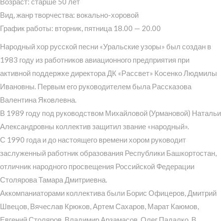
Возраст: старше 50 лет
Вид, жанр творчества: вокально-хоровой
График работы: вторник, пятница 18.00 — 20.00
Народный хор русской песни «Уральские узоры» был создан в
1983 году из работников авиационного предприятия при
активной поддержке директора ДК «Рассвет» Косенко Людмилы
Ивановны. Первым его руководителем была Рассказова
Валентина Яковлевна.
В 1989 году под руководством Михайловой (Урмановой) Натальи
Александровны коллектив защитил звание «народный».
С 1990 года и до настоящего времени хором руководит
заслуженный работник образования Республики Башкортостан,
отличник народного просвещения Российской Федерации
Столярова Тамара Дмитриевна.
Аккомпаниаторами коллектива были Борис Офицеров, Дмитрий
Швецов, Вячеслав Крюков, Артем Сахаров, Марат Каюмов,
Евгений Столяров, Владимир Арзамасов, Олег Падалко. В