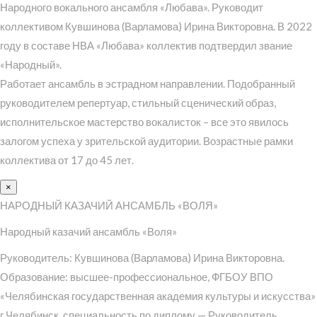
Народного вокального ансамбля «Любава». Руководит
коллективом Кувшинова (Варламова) Ирина Викторовна. В 2022
году в составе НВА «Любава» коллектив подтвердил звание
«Народный».
Работает ансамбль в эстрадном направлении. Подобранный
руководителем репертуар, стильный сценический образ,
исполнительское мастерство вокалисток – все это явилось
залогом успеха у зрительской аудитории. Возрастные рамки
коллектива от 17 до 45 лет.
×
НАРОДНЫЙ КАЗАЧИЙ АНСАМБЛЬ «ВОЛЯ»
Народный казачий ансамбль «Воля»
Руководитель: Кувшинова (Варламова) Ирина Викторовна.
Образование: высшее-профессиональное, ФГБОУ ВПО
«Челябинская государственная академия культуры и искусства»
г.Челябинск, специальность по диплому — Руководитель