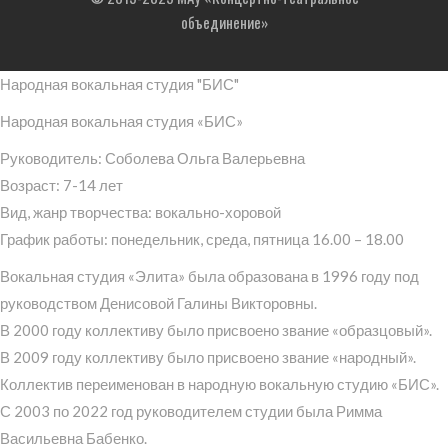
объединение»
Народная вокальная студия "БИС"
Народная вокальная студия «БИС»
Руководитель: Соболева Ольга Валерьевна
Возраст: 7-14 лет
Вид, жанр творчества: вокально-хоровой
График работы: понедельник, среда, пятница 16.00 – 18.00
Вокальная студия «Элита» была образована в 1996 году под
руководством Денисовой Галины Викторовны.
В 2000 году коллективу было присвоено звание «образцовый».
В 2009 году коллективу было присвоено звание «народный».
Коллектив переименован в народную вокальную студию «БИС».
С 2003 по 2022 год руководителем студии была Римма
Васильевна Бабенко.