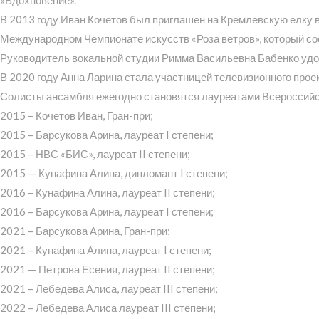
В 2013 году Иван Кочетов был приглашен на Кремлевскую елку в
Международном Чемпионате искусств «Роза ветров», который сост
Руководитель вокальной студии Римма Васильевна Бабенко удо
В 2020 году Анна Ларина стала участницей телевизионного проект
Солисты ансамбля ежегодно становятся лауреатами Всероссийск
2015 – Кочетов Иван, Гран-при;
2015 – Барсукова Арина, лауреат I степени;
2015 – НВС «БИС», лауреат II степени;
2015 — Кунафина Алина, дипломант I степени;
2016 – Кунафина Алина, лауреат II степени;
2016 – Барсукова Арина, лауреат I степени;
2021 – Барсукова Арина, Гран-при;
2021 – Кунафина Алина, лауреат I степени;
2021 — Петрова Есения, лауреат II степени;
2021 – Лебедева Алиса, лауреат III степени;
2022 – Лебедева Алиса лауреат III степени;