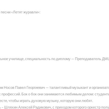
песни «Летят журавли»:
ьное училище, специальность по диплому — Преподаватель ДМ
ом Носов Павел Георгиевич — талантливый музыкант и организат
х профессий. Бок о бок они занимаются любимым делом: студент
есте, чтобы играть духовую музыку, которую они любят.
 – Шляхин Алексей Радикович, с приходом которого оркестр пол