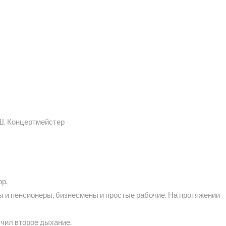
Ш. Концертмейстер
ор.
ы и пенсионеры, бизнесмены и простые рабочие. На протяжении
учил второе дыхание.