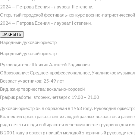
2024 — Петрова Есения – лауреат II степени.
Открытый городской фестиваль-конкурс военно-патриотической 
2024 — Петрова Есения – лауреат I степени.
ЗАКРЫТЬ
Народный духовой оркестр
Народный духовой оркестр
Руководитель: Шляхин Алексей Радикович
Образование: Среднее-профессиональное, Учалинское музыкал
Возраст участников: 25-49 лет
Вид, жанр творчества: вокально-хоровой
График работы: вторник, четверг с 19.00 – 21.00
Духовой оркестр был образован в 1963 году. Руководил оркестр
Коллектив оркестра состоит из людей разных возрастов и разны
ряда лет эти люди собираются вечерами после трудового дня вм
В 2001 году в оркестр пришёл молодой энергичный руководитель