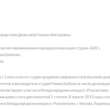
ководством Денисовой Галины Викторовны.
ллектив переименован в народную вокальную студию «БИС».
вна Бабенко.
ва
в г. Сочи солисты студии продемонстрировали свой высокий уров
очетов и руководитель студии Римма Бабенко в числе делегации
ллектив принял участие в Международном конкурсе «Роза ветров» 
арамышева стала дипломанткой 1 степени. В апреле 2013 года с
пени в Международном конкурсе «Роза ветров», г. Москва. Лауреа