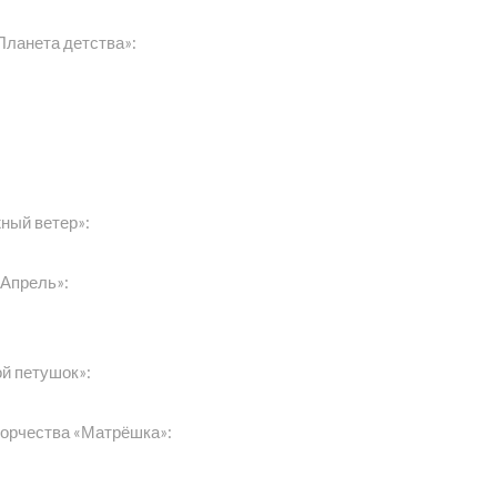
Планета детства»:
ный ветер»:
«Апрель»:
й петушок»:
ворчества «Матрёшка»: