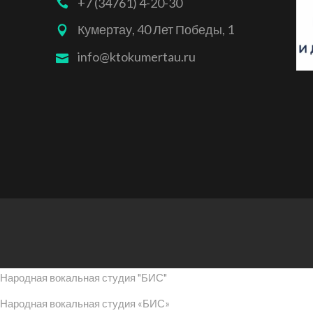
+7 (34761) 4-20-30
Кумертау, 40 Лет Победы, 1
info@ktokumertau.ru
Народная вокальная студия "БИС"
Народная вокальная студия «БИС»