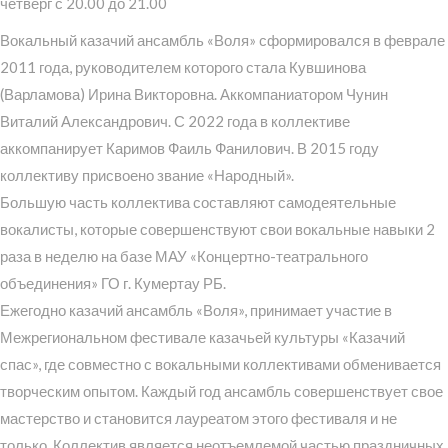
четверг с 20.00 до 21.00
Вокальный казачий ансамбль «Воля» сформировался в феврале
2011 года, руководителем которого стала Кувшинова
(Варламова) Ирина Викторовна. Аккомпаниатором Чунин
Виталий Александрович. С 2022 года в коллективе
аккомпанирует Каримов Фаиль Фанилович. В 2015 году
коллективу присвоено звание «Народный».
Большую часть коллектива составляют самодеятельные
вокалисты, которые совершенствуют свои вокальные навыки 2
раза в неделю на базе МАУ «Концертно-театрального
объединения» ГО г. Кумертау РБ.
Ежегодно казачий ансамбль «Воля», принимает участие в
Межрегиональном фестивале казачьей культуры «Казачий
спас», где совместно с вокальными коллективами обменивается
творческим опытом. Каждый год ансамбль совершенствует свое
мастерство и становится лауреатом этого фестиваля и не
только. Коллектив является неотъемлемой частью праздничных