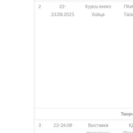
2
22-
Курсы юного
ПКи
23.08.2025
бойца
Гаг
Твор
3
22-26.08
Выставка
К
творческих
«Пра