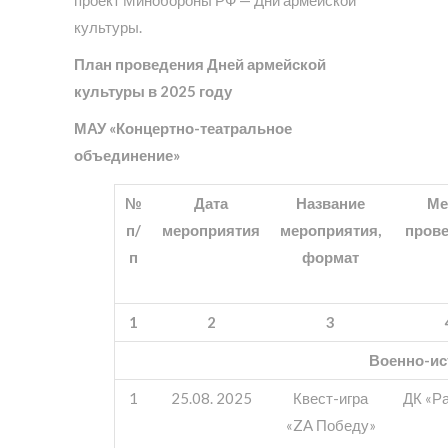
культуры.
План проведения Дней армейской
культуры в 2025 году
МАУ «Концертно-театральное
объединение»
№
Дата
Название
Ме
п/
мероприятия
мероприятия,
пров
п
формат
1
2
3
Военно-ис
1
25.08. 2025
Квест-игра
ДК «Р
«ZA Победу»