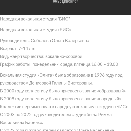
объединение»
Народная вокальная студия "БИС"
Народная вокальная студия «БИС»
Руководитель: Соболева Ольга Валерьевна
Возраст: 7-14 лет
Вид, жанр творчества: вокально-хоровой
График работы: понедельник, среда, пятница 16.00 – 18.00
Вокальная студия «Элита» была образована в 1996 году под
руководством Денисовой Галины Викторовны.
В 2000 году коллективу было присвоено звание «образцовый».
В 2009 году коллективу было присвоено звание «народный».
Коллектив переименован в народную вокальную студию «БИС».
С 2003 по 2022 год руководителем студии была Римма
Васильевна Бабенко.
С 2022 года руководителем является Ольга Валерьевна