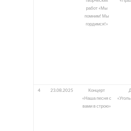
работ «Мы
помним! Мы
гордимся!»
4
23.08.2025
Концерт
«Наша песня с
«Угол
вами в строю»