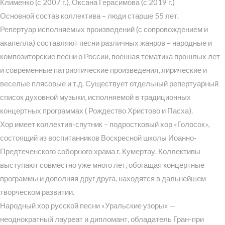
Клименко (с 2007 г.), Оксана Герасимова (с 2019 г.)
Основной состав коллектива – люди старше 55 лет.
Репертуар исполняемых произведений (с сопровождением и
акапелла) составляют песни различных жанров – народные и
композиторские песни о России, военная тематика прошлых лет
и современные патриотические произведения, лирические и
веселые плясовые и т.д. Существует отдельный репертуарный
список духовной музыки, исполняемой в традиционных
концертных программах ( Рождество Христово и Пасха).
Хор имеет коллектив-спутник – подростковый хор «Голосок»,
состоящий из воспитанников Воскресной школы Иоанно-
Предтеченского соборного храма г. Кумертау. Коллективы
выступают совместно уже много лет, обогащая концертные
программы и дополняя друг друга, находятся в дальнейшем
творческом развитии.
Народный хор русской песни «Уральские узоры» —
неоднократный лауреат и дипломант, обладатель Гран-при