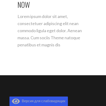
NOW
Lorem ipsum dolor sit amet,
consectetuer adipiscing elit
nean
commodo ligula eget dolor. Aenean
massa. Cum
sociis Theme natoque
penatibus et magnis dis
Версия для слабовидящих