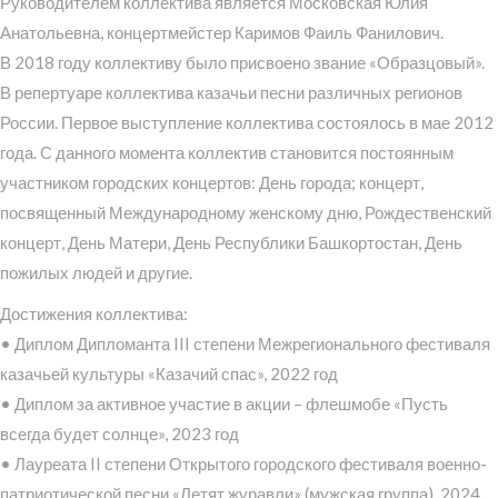
Руководителем коллектива является Московская Юлия
Анатольевна, концертмейстер Каримов Фаиль Фанилович.
В 2018 году коллективу было присвоено звание «Образцовый».
В репертуаре коллектива казачьи песни различных регионов
России. Первое выступление коллектива состоялось в мае 2012
года. С данного момента коллектив становится постоянным
участником городских концертов: День города; концерт,
посвященный Международному женскому дню, Рождественский
концерт, День Матери, День Республики Башкортостан, День
пожилых людей и другие.
Достижения коллектива:
• Диплом Дипломанта III степени Межрегионального фестиваля
казачьей культуры «Казачий спас», 2022 год
• Диплом за активное участие в акции – флешмобе «Пусть
всегда будет солнце», 2023 год
• Лауреата II степени Открытого городского фестиваля военно-
патриотической песни «Летят журавли» (мужская группа), 2024