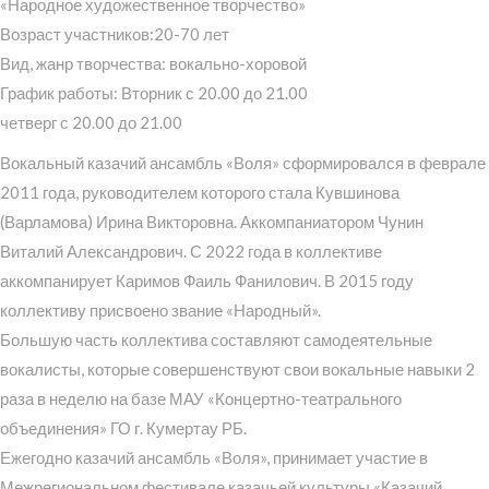
«Народное художественное творчество»
Возраст участников:20-70 лет
Вид, жанр творчества: вокально-хоровой
График работы: Вторник с 20.00 до 21.00
четверг с 20.00 до 21.00
Вокальный казачий ансамбль «Воля» сформировался в феврале
2011 года, руководителем которого стала Кувшинова
(Варламова) Ирина Викторовна. Аккомпаниатором Чунин
Виталий Александрович. С 2022 года в коллективе
аккомпанирует Каримов Фаиль Фанилович. В 2015 году
коллективу присвоено звание «Народный».
Большую часть коллектива составляют самодеятельные
вокалисты, которые совершенствуют свои вокальные навыки 2
раза в неделю на базе МАУ «Концертно-театрального
объединения» ГО г. Кумертау РБ.
Ежегодно казачий ансамбль «Воля», принимает участие в
Межрегиональном фестивале казачьей культуры «Казачий