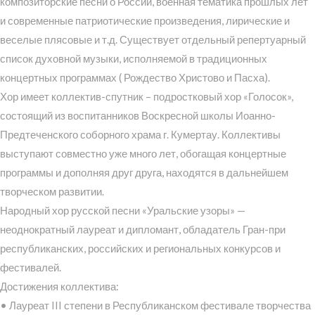
композиторские песни о России, военная тематика прошлых лет
и современные патриотические произведения, лирические и
веселые плясовые и т.д. Существует отдельный репертуарный
список духовной музыки, исполняемой в традиционных
концертных программах ( Рождество Христово и Пасха).
Хор имеет коллектив-спутник – подростковый хор «Голосок»,
состоящий из воспитанников Воскресной школы Иоанно-
Предтеченского соборного храма г. Кумертау. Коллективы
выступают совместно уже много лет, обогащая концертные
программы и дополняя друг друга, находятся в дальнейшем
творческом развитии.
Народный хор русской песни «Уральские узоры» —
неоднократный лауреат и дипломант, обладатель Гран-при
республиканских, российских и региональных конкурсов и
фестивалей.
Достижения коллектива:
• Лауреат III степени в Республиканском фестивале творчества