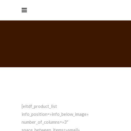
[eltdf_product_list
info_position=»info_below_image»
number_of_columns=»3″
space_between_items=»small»