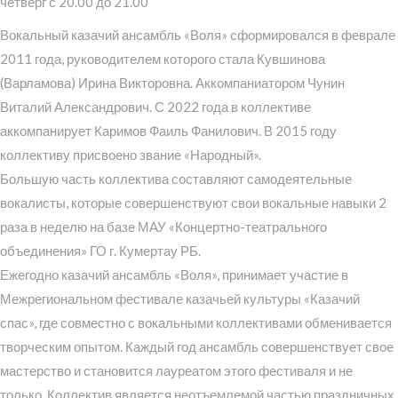
четверг с 20.00 до 21.00
Вокальный казачий ансамбль «Воля» сформировался в феврале
2011 года, руководителем которого стала Кувшинова
(Варламова) Ирина Викторовна. Аккомпаниатором Чунин
Виталий Александрович. С 2022 года в коллективе
аккомпанирует Каримов Фаиль Фанилович. В 2015 году
коллективу присвоено звание «Народный».
Большую часть коллектива составляют самодеятельные
вокалисты, которые совершенствуют свои вокальные навыки 2
раза в неделю на базе МАУ «Концертно-театрального
объединения» ГО г. Кумертау РБ.
Ежегодно казачий ансамбль «Воля», принимает участие в
Межрегиональном фестивале казачьей культуры «Казачий
спас», где совместно с вокальными коллективами обменивается
творческим опытом. Каждый год ансамбль совершенствует свое
мастерство и становится лауреатом этого фестиваля и не
только. Коллектив является неотъемлемой частью праздничных