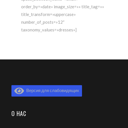
order_by=»date» image_size=»» title_tag=»»
title_transform=»uppercase»
number_of_posts=»12″
taxonomy_values=»dresses»]
Версия для слабовидящих
О НАС