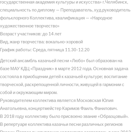
государственная академия культуры и искусства» г.Челябинск,
специальность по диплому — Преподаватель, худ.руководитель
фольклорного Коллектива, квалификация — «Народное
художественное творчество»
Возраст участников: до 14 лет
Вид, жанр творчества: вокально-хоровой
График работы: Среда, пятница 11.30-12.20
Детский ансамбль казачьей песни «Любо» был образован на
базе МАУ КДЦ «Праздник» в марте 2012 года. Основная задача
состояла в приобщении детей к казачьей культуре; воспитание
творческой, раскрепощенной личности, живущей в гармонии с
собой и окружающим миром.
Руководителем коллектива является Московская Юлия
Анатольевна, концертмейстер Каримов Фаиль Фанилович.
В 2018 году коллективу было присвоено звание «Образцовый».
В репертуаре коллектива казачьи песни различных регионов
России. Первое выступление коллектива состоялось в мае 2012