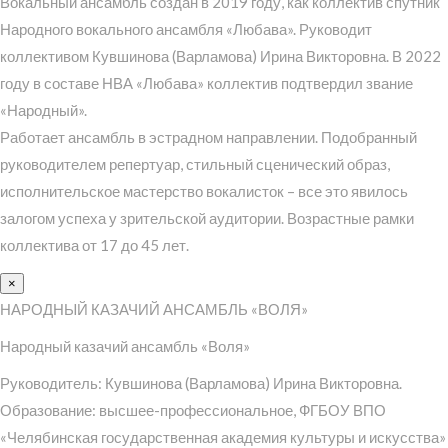
Вокальный ансамбль создан в 2019 году, как коллектив спутник
Народного вокального ансамбля «Любава». Руководит
коллективом Кувшинова (Варламова) Ирина Викторовна. В 2022
году в составе НВА «Любава» коллектив подтвердил звание
«Народный».
Работает ансамбль в эстрадном направлении. Подобранный
руководителем репертуар, стильный сценический образ,
исполнительское мастерство вокалисток – все это явилось
залогом успеха у зрительской аудитории. Возрастные рамки
коллектива от 17 до 45 лет.
×
НАРОДНЫЙ КАЗАЧИЙ АНСАМБЛЬ «ВОЛЯ»
Народный казачий ансамбль «Воля»
Руководитель: Кувшинова (Варламова) Ирина Викторовна.
Образование: высшее-профессиональное, ФГБОУ ВПО
«Челябинская государственная академия культуры и искусства»