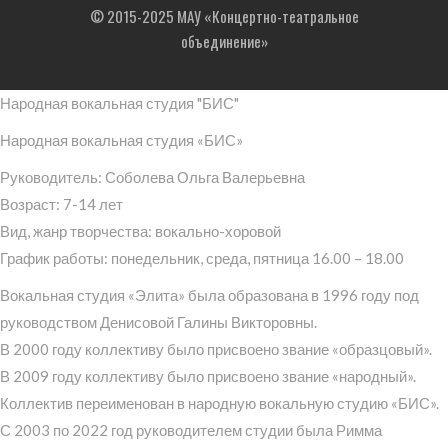
© 2015-2025 МАУ «Концертно-театральное
объединение»
Народная вокальная студия "БИС"
Народная вокальная студия «БИС»
Руководитель: Соболева Ольга Валерьевна
Возраст: 7-14 лет
Вид, жанр творчества: вокально-хоровой
График работы: понедельник, среда, пятница 16.00 – 18.00
Вокальная студия «Элита» была образована в 1996 году под
руководством Денисовой Галины Викторовны.
В 2000 году коллективу было присвоено звание «образцовый».
В 2009 году коллективу было присвоено звание «народный».
Коллектив переименован в народную вокальную студию «БИС».
С 2003 по 2022 год руководителем студии была Римма