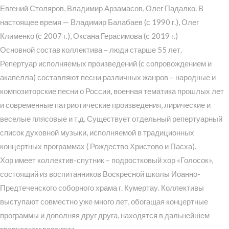
Евгений Столяров, Владимир Арзамасов, Олег Падалко. В
настоящее время — Владимир Балабаев (с 1990 г.), Олег
Клименко (с 2007 г.), Оксана Герасимова (с 2019 г.)
Основной состав коллектива – люди старше 55 лет.
Репертуар исполняемых произведений (с сопровождением и
акапелла) составляют песни различных жанров – народные и
композиторские песни о России, военная тематика прошлых лет
и современные патриотические произведения, лирические и
веселые плясовые и т.д. Существует отдельный репертуарный
список духовной музыки, исполняемой в традиционных
концертных программах ( Рождество Христово и Пасха).
Хор имеет коллектив-спутник – подростковый хор «Голосок»,
состоящий из воспитанников Воскресной школы Иоанно-
Предтеченского соборного храма г. Кумертау. Коллективы
выступают совместно уже много лет, обогащая концертные
программы и дополняя друг друга, находятся в дальнейшем
творческом развитии.