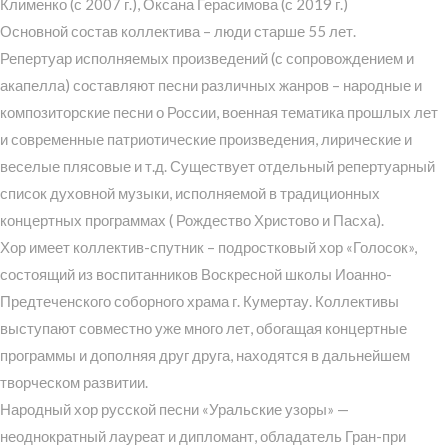
Клименко (с 2007 г.), Оксана Герасимова (с 2019 г.)
Основной состав коллектива – люди старше 55 лет.
Репертуар исполняемых произведений (с сопровождением и
акапелла) составляют песни различных жанров – народные и
композиторские песни о России, военная тематика прошлых лет
и современные патриотические произведения, лирические и
веселые плясовые и т.д. Существует отдельный репертуарный
список духовной музыки, исполняемой в традиционных
концертных программах ( Рождество Христово и Пасха).
Хор имеет коллектив-спутник – подростковый хор «Голосок»,
состоящий из воспитанников Воскресной школы Иоанно-
Предтеченского соборного храма г. Кумертау. Коллективы
выступают совместно уже много лет, обогащая концертные
программы и дополняя друг друга, находятся в дальнейшем
творческом развитии.
Народный хор русской песни «Уральские узоры» —
неоднократный лауреат и дипломант, обладатель Гран-при