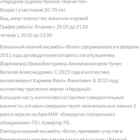
«Народное художественное творчество»
Возраст участников:20-70 лет
Вид, жанр творчества: вокально-хоровой
График работы: Вторник с 20.00 до 21.00
четверг с 20.00 до 21.00
Вокальный казачий ансамбль «Воля» сформировался в феврале
2011 года, руководителем которого стала Кувшинова
(Варламова) Ирина Викторовна. Аккомпаниатором Чунин
Виталий Александрович. С 2022 года в коллективе
аккомпанирует Каримов Фаиль Фанилович. В 2015 году
коллективу присвоено звание «Народный».
Большую часть коллектива составляют самодеятельные
вокалисты, которые совершенствуют свои вокальные навыки 2
раза в неделю на базе МАУ «Концертно-театрального
объединения» ГО г. Кумертау РБ.
Ежегодно казачий ансамбль «Воля», принимает участие в
Межрегиональном фестивале казачьей культуры «Казачий