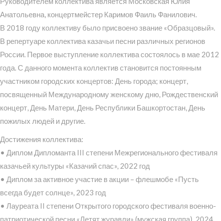
Руководителем коллектива является Московская Юлия
Анатольевна, концертмейстер Каримов Фаиль Фанилович.
В 2018 году коллективу было присвоено звание «Образцовый».
В репертуаре коллектива казачьи песни различных регионов
России. Первое выступление коллектива состоялось в мае 2012
года. С данного момента коллектив становится постоянным
участником городских концертов: День города; концерт,
посвященный Международному женскому дню, Рождественский
концерт, День Матери, День Республики Башкортостан, День
пожилых людей и другие.
Достижения коллектива:
• Диплом Дипломанта III степени Межрегионального фестиваля
казачьей культуры «Казачий спас», 2022 год
• Диплом за активное участие в акции – флешмобе «Пусть
всегда будет солнце», 2023 год
• Лауреата II степени Открытого городского фестиваля военно-
патриотической песни «Летят журавли» (мужская группа), 2024