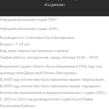
объединение»
Народная вокальная студия "БИС"
Народная вокальная студия «БИС»
Руководитель: Соболева Ольга Валерьевна
Возраст: 7-14 лет
Вид, жанр творчества: вокально-хоровой
График работы: понедельник, среда, пятница 16.00 – 18.00
Вокальная студия «Элита» была образована в 1996 году под
руководством Денисовой Галины Викторовны.
В 2000 году коллективу было присвоено звание «образцовый».
В 2009 году коллективу было присвоено звание «народный».
Коллектив переименован в народную вокальную студию «БИС».
С 2003 по 2022 год руководителем студии была Римма
Васильевна Бабенко.