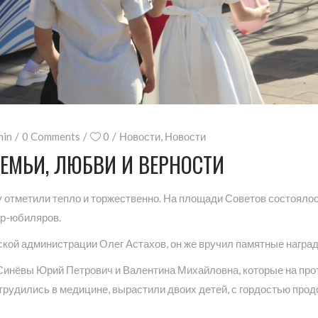
min
0 Comments
0
Новости
,
Новости
СЕМЬИ, ЛЮБВИ И ВЕРНОСТИ
у отметили тепло и торжественно. На площади Советов состояло
ар-юбиляров.
ской администрации Олег Астахов, он же вручил памятные награ
 Синёвы Юрий Петрович и Валентина Михайловна, которые на пр
 трудились в медицине, вырастили двоих детей, с гордостью про