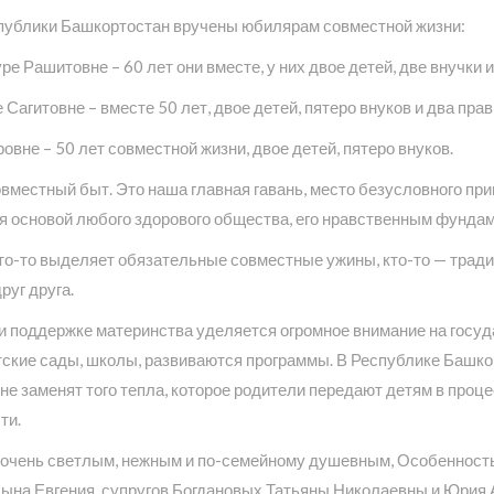
публики Башкортостан вручены юбилярам совместной жизни:
Рашитовне – 60 лет они вместе, у них двое детей, две внучки и
гитовне – вместе 50 лет, двое детей, пятеро внуков и два прав
вне – 50 лет совместной жизни, двое детей, пятеро внуков.
овместный быт. Это наша главная гавань, место безусловного при
ся основой любого здорового общества, его нравственным фунда
Кто-то выделяет обязательные совместные ужины, кто-то — трад
руг друга.
 поддержке материнства уделяется огромное внимание на госуд
ские сады, школы, развиваются программы. В Республике Башко
не заменят того тепла, которое родители передают детям в проц
ти.
 очень светлым, нежным и по-семейному душевным, Особеннос
ына Евгения, супругов Богдановых Татьяны Николаевны и Юрия Ан