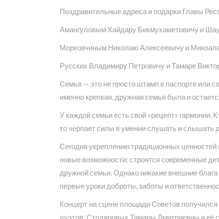
Поздравительные адреса и подарки Главы Рес
Амангуловым Хайдару Бикмухаметовичу и Шауре 
Морковчиным Николаю Алексеевичу и Минзале Са
Русских Владимиру Петровичу и Тамаре Викторо
Семья — это не просто штамп в паспорте или с
именно крепкая, дружная семья была и остает
У каждой семьи есть свой «рецепт» гармонии. 
то черпает силы в умении слушать и слышать д
Сегодня укреплению традиционных ценностей и
новые возможности: строятся современные дет
дружной семьи. Однако никакие внешние блага 
первые уроки доброты, заботы и ответственнос
Концерт на сцене площади Советов получился
дуэтов: Столяровых Тамары Дмитриевны и её с