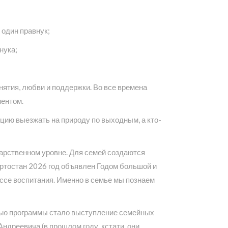
 один правнук;
нука;
нятия, любви и поддержки. Во все времена
ментом.
ицию выезжать на природу по выходным, а кто-
арственном уровне. Для семей создаются
ртостан 2026 год объявлен Годом большой и
ессе воспитания. Именно в семье мы познаем
тью программы стало выступление семейных
дреевича (в прошлом году, кстати, они