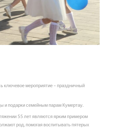
сь ключевое мероприятие – праздничный
ды и подарки семейным парам Кумертау.
отяжении 55 лет являются ярким примером
должают род, помогая воспитывать пятерых