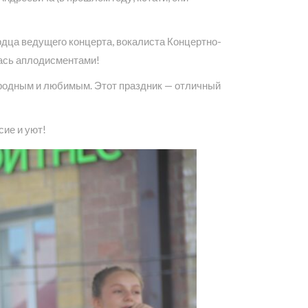
рдца ведущего концерта, вокалиста Концертно-
лась аплодисментами!
ародным и любимым. Этот праздник — отличный
сие и уют!