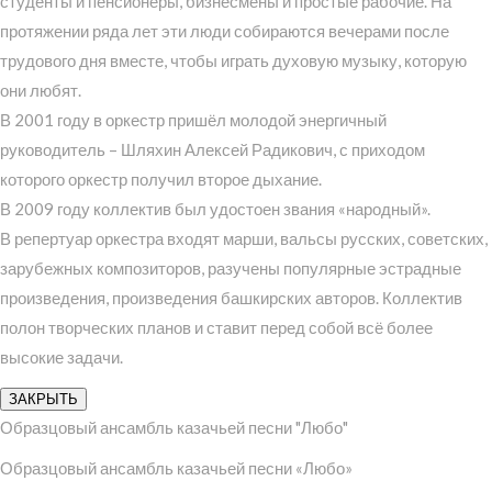
студенты и пенсионеры, бизнесмены и простые рабочие. На
протяжении ряда лет эти люди собираются вечерами после
трудового дня вместе, чтобы играть духовую музыку, которую
они любят.
В 2001 году в оркестр пришёл молодой энергичный
руководитель – Шляхин Алексей Радикович, с приходом
которого оркестр получил второе дыхание.
В 2009 году коллектив был удостоен звания «народный».
В репертуар оркестра входят марши, вальсы русских, советских,
зарубежных композиторов, разучены популярные эстрадные
произведения, произведения башкирских авторов. Коллектив
полон творческих планов и ставит перед собой всё более
высокие задачи.
ЗАКРЫТЬ
Образцовый ансамбль казачьей песни "Любо"
Образцовый ансамбль казачьей песни «Любо»