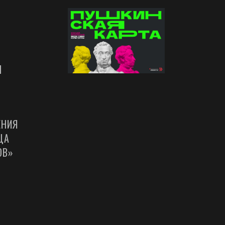
Ы
ЕНИЯ
ЦА
ОВ»