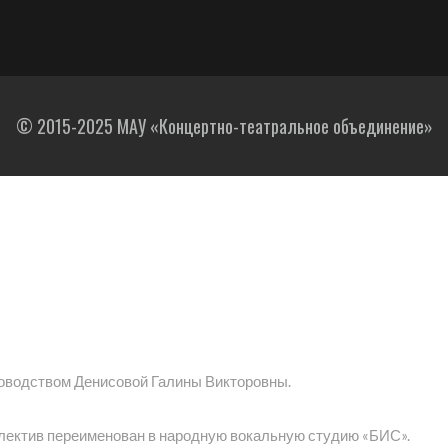
© 2015-2025 МАУ «Концертно-театральное объединение»
ководством Денисовой Галины Викторовны.
ллектив переименован в народную вокальную студию «БИС».