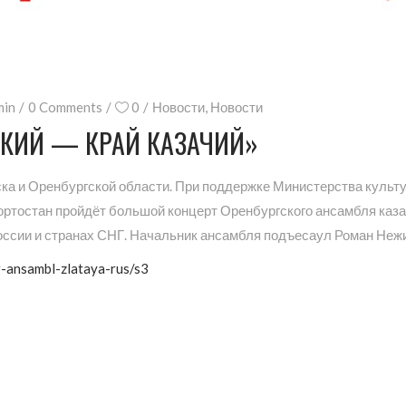
min
0 Comments
0
Новости
,
Новости
СКИЙ — КРАЙ КАЗАЧИЙ»
ска и Оренбургской области. При поддержке Министерства культ
ортостан пройдёт большой концерт Оренбургского ансамбля каза
оссии и странах СНГ. Начальник ансамбля подъесаул Роман Неж
rg-ansambl-zlataya-rus/s3