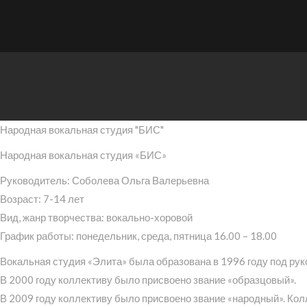
Народная вокальная студия "БИС"
Народная вокальная студия «БИС»
Руководитель: Соболева Ольга Валерьевна
Возраст: 7-14 лет
Вид, жанр творчества: вокально-хоровой
График работы: понедельник, среда, пятница 16.00 – 18.00
Вокальная студия «Элита» была образована в 1996 году под ру
В 2000 году коллективу было присвоено звание «образцовый».
В 2009 году коллективу было присвоено звание «народный». Ко