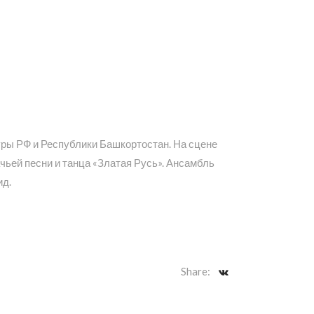
уры РФ и Республики Башкортостан. На сцене
чьей песни и танца «Златая Русь». Ансамбль
ид.
Share: