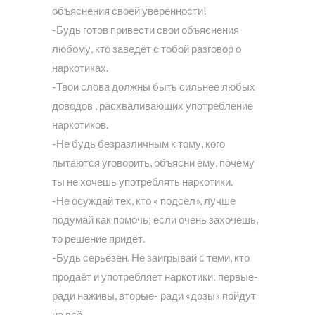
объяснения своей уверенности!
-Будь готов привести свои объяснения
любому, кто заведёт с тобой разговор о
наркотиках.
-Твои слова должны быть сильнее любых
доводов , расхваливающих употребление
наркотиков.
-Не будь безразличным к тому, кого
пытаются уговорить, объясни ему, почему
ты не хочешь употреблять наркотики.
-Не осуждай тех, кто « подсел», лучше
подумай как помочь; если очень захочешь,
то решение придёт.
-Будь серьёзен. Не заигрывай с теми, кто
продаёт и употребляет наркотики: первые-
ради наживы, вторые- ради «дозы» пойдут
на всё.