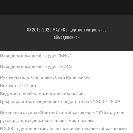
© 2015-2025 МАУ «Концертно-театральное
объединение»
Народная вокальная студия "БИС"
Народная вокальная студия «БИС»
Руководитель: Соболева Ольга Валерьевна
Возраст: 7-14 лет
Вид, жанр творчества: вокально-хоровой
График работы: понедельник, среда, пятница 16.00 – 18.00
Вокальная студия «Элита» была образована в 1996 году под
руководством Денисовой Галины Викторовны.
В 2000 году коллективу было присвоено звание «образцовый».