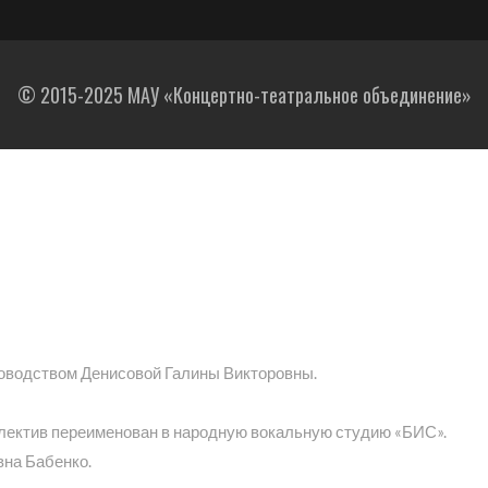
© 2015-2025 МАУ «Концертно-театральное объединение»
ководством Денисовой Галины Викторовны.
ллектив переименован в народную вокальную студию «БИС».
вна Бабенко.