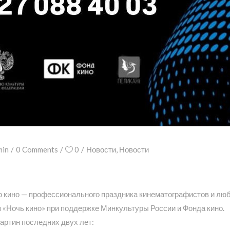
min
0 Comments
0
Новости
,
Новости
ого кино — профессионального праздника кинематографистов и лю
 «Ночь кино» при поддержке Минкультуры России и Фонда кино.
артин последних двух лет: