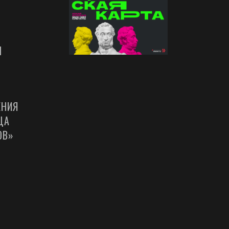
Ы
ЕНИЯ
ЦА
ОВ»