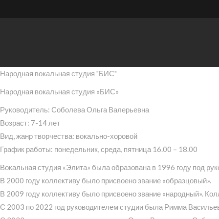
Народная вокальная студия "БИС"
Народная вокальная студия «БИС»
Руководитель: Соболева Ольга Валерьевна
Возраст: 7-14 лет
Вид, жанр творчества: вокально-хоровой
График работы: понедельник, среда, пятница 16.00 – 18.00
Вокальная студия «Элита» была образована в 1996 году под ру
В 2000 году коллективу было присвоено звание «образцовый».
В 2009 году коллективу было присвоено звание «народный». Ко
С 2003 по 2022 год руководителем студии была Римма Василье