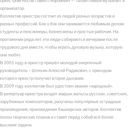
оркестром Носов Павел Георгиевич — талантливый музыкант и
организатор.
Коллектив оркестра состоит из людей разных возрастов и
разных профессий. Бок о бок они занимаются любимым делом:
студенты и пенсионеры, бизнесмены и простые рабочие. На
протяжении ряда лет эти люди собираются вечерами после
трудового дня вместе, чтобы играть духовую музыку, которую
они любят.
В 2001 году в оркестр пришёл молодой энергичный
руководитель – Шляхин Алексей Радикович, с приходом
которого оркестр получил второе дыхание.
В 2009 году коллектив был удостоен звания «народный».
В репертуар оркестра входят марши, вальсы русских, советских,
зарубежных композиторов, разучены популярные эстрадные
произведения, произведения башкирских авторов. Коллектив
полон творческих планов и ставит перед собой всё более
высокие задачи.