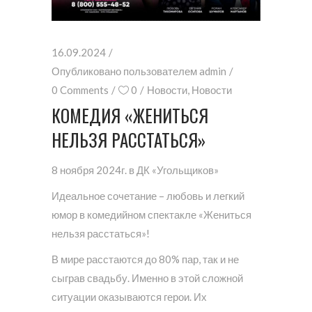
16.09.2024
Опубликовано пользователем
admin
0 Comments
0
Новости
,
Новости
КОМЕДИЯ «ЖЕНИТЬСЯ
НЕЛЬЗЯ РАССТАТЬСЯ»
8 ноября 2024г. в ДК «Угольщиков»
Идеальное сочетание – любовь и легкий
юмор в комедийном спектакле «Жениться
нельзя расстаться»!
В мире расстаются до 80% пар, так и не
сыграв свадьбу. Именно в этой сложной
ситуации оказываются герои. Их