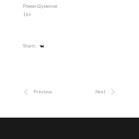
Роман Шумилов
16+
Share:
Previous
Next