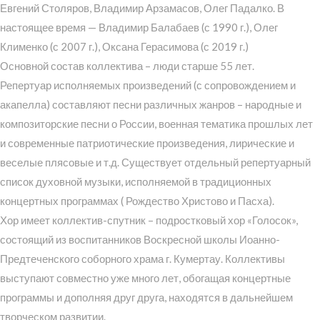
Евгений Столяров, Владимир Арзамасов, Олег Падалко. В
настоящее время — Владимир Балабаев (с 1990 г.), Олег
Клименко (с 2007 г.), Оксана Герасимова (с 2019 г.)
Основной состав коллектива – люди старше 55 лет.
Репертуар исполняемых произведений (с сопровождением и
акапелла) составляют песни различных жанров – народные и
композиторские песни о России, военная тематика прошлых лет
и современные патриотические произведения, лирические и
веселые плясовые и т.д. Существует отдельный репертуарный
список духовной музыки, исполняемой в традиционных
концертных программах ( Рождество Христово и Пасха).
Хор имеет коллектив-спутник – подростковый хор «Голосок»,
состоящий из воспитанников Воскресной школы Иоанно-
Предтеченского соборного храма г. Кумертау. Коллективы
выступают совместно уже много лет, обогащая концертные
программы и дополняя друг друга, находятся в дальнейшем
творческом развитии.