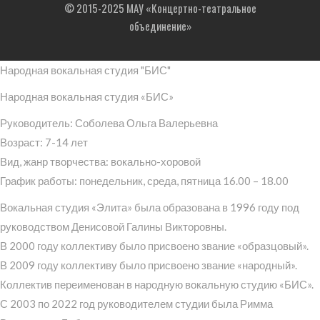
© 2015-2025 МАУ «Концертно-театральное
объединение»
Народная вокальная студия "БИС"
Народная вокальная студия «БИС»
Руководитель: Соболева Ольга Валерьевна
Возраст: 7-14 лет
Вид, жанр творчества: вокально-хоровой
График работы: понедельник, среда, пятница 16.00 – 18.00
Вокальная студия «Элита» была образована в 1996 году под
руководством Денисовой Галины Викторовны.
В 2000 году коллективу было присвоено звание «образцовый».
В 2009 году коллективу было присвоено звание «народный».
Коллектив переименован в народную вокальную студию «БИС».
С 2003 по 2022 год руководителем студии была Римма