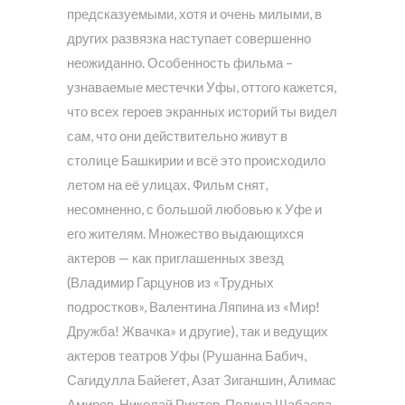
предсказуемыми, хотя и очень милыми, в
других развязка наступает совершенно
неожиданно. Особенность фильма –
узнаваемые местечки Уфы, оттого кажется,
что всех героев экранных историй ты видел
сам, что они действительно живут в
столице Башкирии и всё это происходило
летом на её улицах. Фильм снят,
несомненно, с большой любовью к Уфе и
его жителям. Множество выдающихся
актеров — как приглашенных звезд
(Владимир Гарцунов из «Трудных
подростков», Валентина Ляпина из «Мир!
Дружба! Жвачка» и другие), так и ведущих
актеров театров Уфы (Рушанна Бабич,
Сагидулла Байегет, Азат Зиганшин, Алимас
Амиров, Николай Рихтер, Полина Шабаева