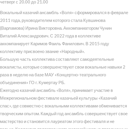
четверг с 20.00 до 21.00
Вокальный казачий ансамбль «Воля» сформировался в феврале
2011 года, руководителем которого стала Кувшинова
(Варламова) Ирина Викторовна. Аккомпаниатором Чунин
Виталий Александрович. С 2022 года в коллективе
аккомпанирует Каримов Фаиль Фанилович. В 2015 году
коллективу присвоено звание «Народный».
Большую часть коллектива составляют самодеятельные
вокалисты, которые совершенствуют свои вокальные навыки 2
раза в неделю на базе МАУ «Концертно-театрального
объединения» ГО г. Кумертау РБ.
Ежегодно казачий ансамбль «Воля», принимает участие в
Межрегиональном фестивале казачьей культуры «Казачий
спас», где совместно с вокальными коллективами обменивается
творческим опытом. Каждый год ансамбль совершенствует свое
мастерство и становится лауреатом этого фестиваля и не
только. Коллектив является неотъемлемой частью праздничных