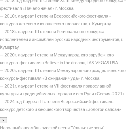
— 2018 год лауреат II степени XLIII Международного конкурса –
фестиваля «Начало начал» г. Москва
— 2018г. лауреат I степени Всероссийского фестиваля –
конкурса детского и юношеского творчества, г. Кумертау
— 2018г. лауреат III степени Регионального конкурса
исполнителей и ансамблей русских народных инструментов, г.
Кумертау
— 2020г. лауреат I степени Международного зарубежного
конкурса-фестиваля «Believe in the dream», LAS-VEGAS USA
— 2020г. лауреат III степени Международного рождественского
конкурса-фестиваля «В ожидании чуда», г. Москва
— 2021г. лауреат I степени VII фестиваля православной
культуры и традиций малых городов и сел Руси «София-2021»
— 2024 год Лауреат II степени Всероссийский фестиваль-
конкурс детского и юношеского творчества «Золотой сапсан»
×
Народный ансамбль русской песни "Уральские зори"