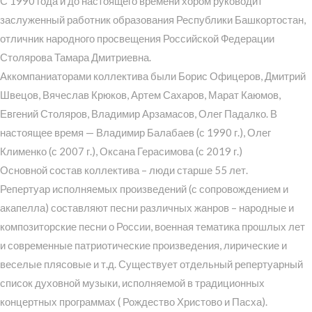
С 1990 года и до настоящего времени хором руководит
заслуженный работник образования Республики Башкортостан,
отличник народного просвещения Российской Федерации
Столярова Тамара Дмитриевна.
Аккомпаниаторами коллектива были Борис Офицеров, Дмитрий
Швецов, Вячеслав Крюков, Артем Сахаров, Марат Каюмов,
Евгений Столяров, Владимир Арзамасов, Олег Падалко. В
настоящее время — Владимир Балабаев (с 1990 г.), Олег
Клименко (с 2007 г.), Оксана Герасимова (с 2019 г.)
Основной состав коллектива – люди старше 55 лет.
Репертуар исполняемых произведений (с сопровождением и
акапелла) составляют песни различных жанров – народные и
композиторские песни о России, военная тематика прошлых лет
и современные патриотические произведения, лирические и
веселые плясовые и т.д. Существует отдельный репертуарный
список духовной музыки, исполняемой в традиционных
концертных программах ( Рождество Христово и Пасха).