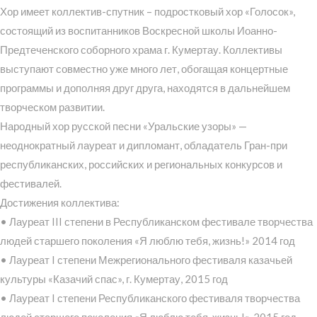
Хор имеет коллектив-спутник – подростковый хор «Голосок»,
состоящий из воспитанников Воскресной школы Иоанно-
Предтеченского соборного храма г. Кумертау. Коллективы
выступают совместно уже много лет, обогащая концертные
программы и дополняя друг друга, находятся в дальнейшем
творческом развитии.
Народный хор русской песни «Уральские узоры» —
неоднократный лауреат и дипломант, обладатель Гран-при
республиканских, российских и региональных конкурсов и
фестивалей.
Достижения коллектива:
• Лауреат III степени в Республиканском фестивале творчества
людей старшего поколения «Я люблю тебя, жизнь!» 2014 год
• Лауреат I степени Межрегионального фестиваля казачьей
культуры «Казачий спас», г. Кумертау, 2015 год
• Лауреат I степени Республиканского фестиваля творчества
людей старшего поколения «Я люблю тебя, жизнь!», 2015 год