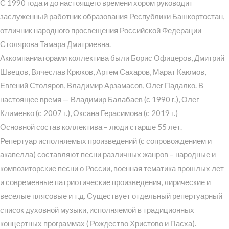
С 1990 года и до настоящего времени хором руководит
заслуженный работник образования Республики Башкортостан,
отличник народного просвещения Российской Федерации
Столярова Тамара Дмитриевна.
Аккомпаниаторами коллектива были Борис Офицеров, Дмитрий
Швецов, Вячеслав Крюков, Артем Сахаров, Марат Каюмов,
Евгений Столяров, Владимир Арзамасов, Олег Падалко. В
настоящее время — Владимир Балабаев (с 1990 г.), Олег
Клименко (с 2007 г.), Оксана Герасимова (с 2019 г.)
Основной состав коллектива – люди старше 55 лет.
Репертуар исполняемых произведений (с сопровождением и
акапелла) составляют песни различных жанров – народные и
композиторские песни о России, военная тематика прошлых лет
и современные патриотические произведения, лирические и
веселые плясовые и т.д. Существует отдельный репертуарный
список духовной музыки, исполняемой в традиционных
концертных программах ( Рождество Христово и Пасха).