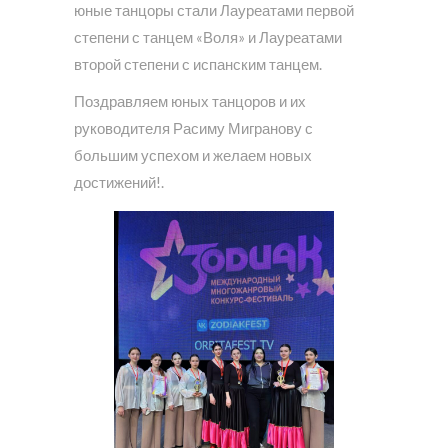
юные танцоры стали Лауреатами первой
степени с танцем «Воля» и Лауреатами
второй степени с испанским танцем.
Поздравляем юных танцоров и их
руководителя Расиму Мигранову с
большим успехом и желаем новых
достижений!.