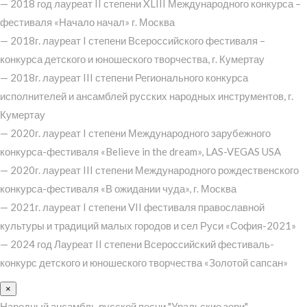
— 2018 год лауреат II степени XLIII Международного конкурса –
фестиваля «Начало начал» г. Москва
— 2018г. лауреат I степени Всероссийского фестиваля –
конкурса детского и юношеского творчества, г. Кумертау
— 2018г. лауреат III степени Регионального конкурса
исполнителей и ансамблей русских народных инструментов, г.
Кумертау
— 2020г. лауреат I степени Международного зарубежного
конкурса-фестиваля «Believe in the dream», LAS-VEGAS USA
— 2020г. лауреат III степени Международного рождественского
конкурса-фестиваля «В ожидании чуда», г. Москва
— 2021г. лауреат I степени VII фестиваля православной
культуры и традиций малых городов и сел Руси «София-2021»
— 2024 год Лауреат II степени Всероссийский фестиваль-
конкурс детского и юношеского творчества «Золотой сапсан»
×
Народный ансамбль русской песни "Уральские зори"