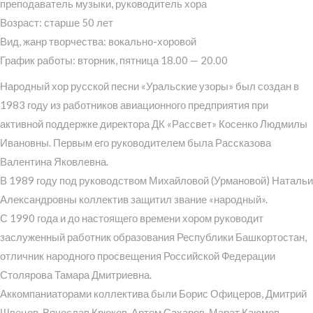
преподаватель музыки, руководитель хора
Возраст: старше 50 лет
Вид, жанр творчества: вокально-хоровой
График работы: вторник, пятница 18.00 — 20.00
Народный хор русской песни «Уральские узоры» был создан в
1983 году из работников авиационного предприятия при
активной поддержке директора ДК «Рассвет» Косенко Людмилы
Ивановны. Первым его руководителем была Рассказова
Валентина Яковлевна.
В 1989 году под руководством Михайловой (Урмановой) Натальи
Александровны коллектив защитил звание «народный».
С 1990 года и до настоящего времени хором руководит
заслуженный работник образования Республики Башкортостан,
отличник народного просвещения Российской Федерации
Столярова Тамара Дмитриевна.
Аккомпаниаторами коллектива были Борис Офицеров, Дмитрий
Швецов, Вячеслав Крюков, Артем Сахаров, Марат Каюмов,