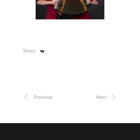
Share:
Previous
Next