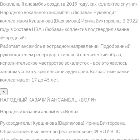
Вокальный ансамбль создан в 2019 году, как коллектив спутник
Народного вокального ансамбля «Любава». Руководит
коллективом Кувшинова (Варламова) Ирина Викторовна. В 2022
году в составе НВА «Любава» коллектив подтвердил звание
«Народный».
Работает ансамбль в эстрадном направлении. Подобранный
руководителем репертуар, стильный сценический образ,
исполнительское мастерство вокалисток – все это явилось
залогом успеха у зрительской аудитории. Возрастные рамки
коллектива от 17 до 45 лет.
×
НАРОДНЫЙ КАЗАЧИЙ АНСАМБЛЬ «ВОЛЯ»
Народный казачий ансамбль «Воля»
Руководитель: Кувшинова (Варламова) Ирина Викторовна.
Образование: высшее-профессиональное, ФГБОУ ВПО
«Челябинская государственная академия культуры и искусства»