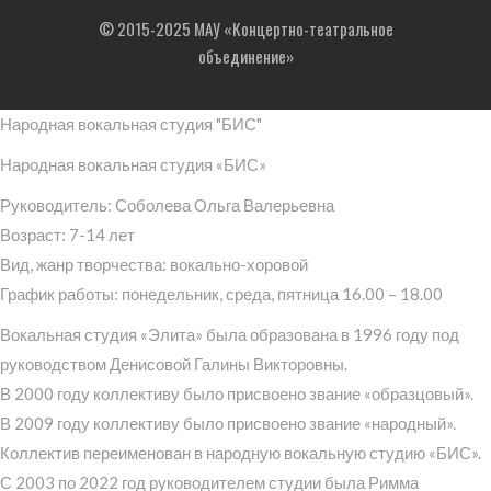
© 2015-2025 МАУ «Концертно-театральное
объединение»
Народная вокальная студия "БИС"
Народная вокальная студия «БИС»
Руководитель: Соболева Ольга Валерьевна
Возраст: 7-14 лет
Вид, жанр творчества: вокально-хоровой
График работы: понедельник, среда, пятница 16.00 – 18.00
Вокальная студия «Элита» была образована в 1996 году под
руководством Денисовой Галины Викторовны.
В 2000 году коллективу было присвоено звание «образцовый».
В 2009 году коллективу было присвоено звание «народный».
Коллектив переименован в народную вокальную студию «БИС».
С 2003 по 2022 год руководителем студии была Римма