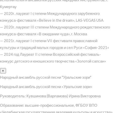
Кумертау
— 2020г. лауреат I степени Международного зарубежного
конкурса-фестиваля «Believe in the dream», LAS-VEGAS USA
— 2020г. лауреат III степени Международного рождественского
конкурса-фестиваля «В ожидании чуда», г. Москва
— 2021г. лауреат I степени VII фестиваля православной
культуры и традиций малых городов и сел Руси «София-2021»
— 2024 год Лауреат II степени Всероссийский фестиваль-
конкурс детского и юношеского творчества «Золотой сапсан»
×
Народный ансамбль русской песни "Уральские зори"
Народный ансамбль русской песни «Уральские зори»
Руководитель: Кувшинова (Варламова) Ирина Викторовна
Образование: высшее-профессиональное, ФГБОУ ВПО
«Челябинская государственная академия культуры и искусства»