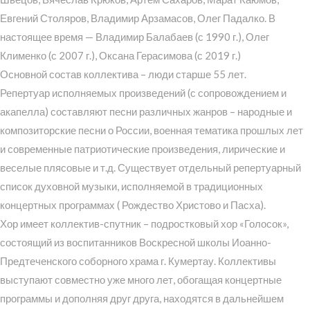
Евгений Столяров, Владимир Арзамасов, Олег Падалко. В
настоящее время — Владимир Балабаев (с 1990 г.), Олег
Клименко (с 2007 г.), Оксана Герасимова (с 2019 г.)
Основной состав коллектива – люди старше 55 лет.
Репертуар исполняемых произведений (с сопровождением и
акапелла) составляют песни различных жанров – народные и
композиторские песни о России, военная тематика прошлых лет
и современные патриотические произведения, лирические и
веселые плясовые и т.д. Существует отдельный репертуарный
список духовной музыки, исполняемой в традиционных
концертных программах ( Рождество Христово и Пасха).
Хор имеет коллектив-спутник – подростковый хор «Голосок»,
состоящий из воспитанников Воскресной школы Иоанно-
Предтеченского соборного храма г. Кумертау. Коллективы
выступают совместно уже много лет, обогащая концертные
программы и дополняя друг друга, находятся в дальнейшем