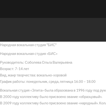
Народная вокальная студия "БИС"
Народная вокальная студия «БИС»
Руководитель: Соболева Ольга Валерьевна
Возраст: 7-14 лет
Вид, жанр творчества: вокально-хоровой
График работы: понедельник, среда, пятница 16.00 – 18.00
Вокальная студия «Элита» была образована в 1996 году под ру
В 2000 году коллективу было присвоено звание «образцовый».
В 2009 году коллективу было присвоено звание «народный». Ко