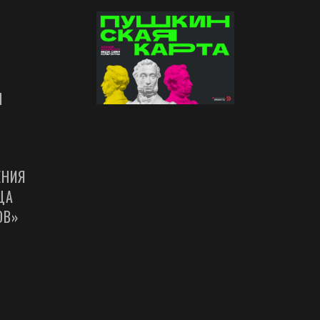
Ы
ЕНИЯ
ЦА
ОВ»