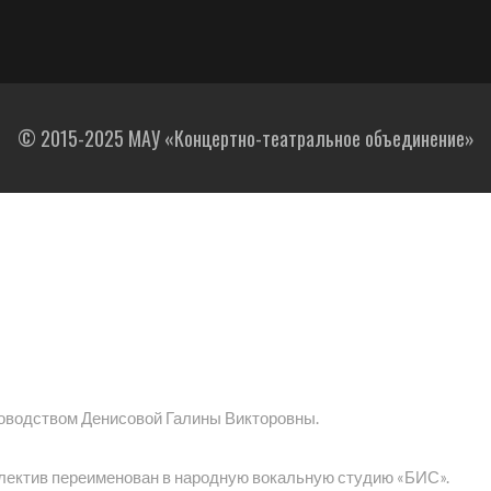
© 2015-2025 МАУ «Концертно-театральное объединение»
ководством Денисовой Галины Викторовны.
ллектив переименован в народную вокальную студию «БИС».