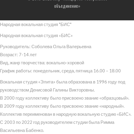
объединение»
Народная вокальная студия "БИС"
Народная вокальная студия «БИС»
Руководитель: Соболева Ольга Валерьевна
Возраст: 7-14 лет
Вид, жанр творчества: вокально-хоровой
График работы: понедельник, среда, пятница 16.00 – 18.00
Вокальная студия «Элита» была образована в 1996 году под
руководством Денисовой Галины Викторовны.
В 2000 году коллективу было присвоено звание «образцовый».
В 2009 году коллективу было присвоено звание «народный».
Коллектив переименован в народную вокальную студию «БИС».
С 2003 по 2022 год руководителем студии была Римма
Васильевна Бабенко.