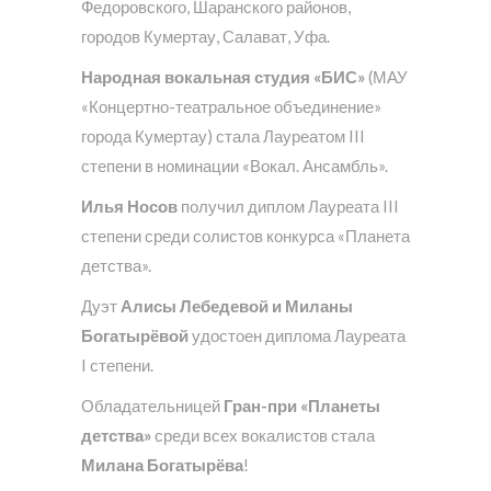
Федоровского, Шаранского районов,
городов Кумертау, Салават, Уфа.
Народная вокальная студия «БИС»
(МАУ
«Концертно-театральное объединение»
города Кумертау) стала Лауреатом III
степени в номинации «Вокал. Ансамбль».
Илья Носов
получил диплом Лауреата III
степени среди солистов конкурса «Планета
детства».
Дуэт
Алисы Лебедевой и Миланы
Богатырёвой
удостоен диплома Лауреата
I степени.
Обладательницей
Гран-при «Планеты
детства»
среди всех вокалистов стала
Милана Богатырёва
!