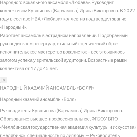
Народного вокального ансамбля «Любава». Руководит
коллективом Кувшинова (Варламова) Ирина Викторовна. В 2022
году в составе НВА «Любава» коллектив подтвердил звание
«Народный».
Работает ансамбль в эстрадном направлении. Подобранный
руководителем репертуар, стильный сценический образ,
исполнительское мастерство вокалисток – все это явилось
залогом успеха у зрительской аудитории. Возрастные рамки
коллектива от 17 до 45 лет.
×
НАРОДНЫЙ КАЗАЧИЙ АНСАМБЛЬ «ВОЛЯ»
Народный казачий ансамбль «Воля»
Руководитель: Кувшинова (Варламова) Ирина Викторовна.
Образование: высшее-профессиональное, ФГБОУ ВПО
«Челябинская государственная академия культуры и искусства»
г.Челябинск, специальность по диплому — Руководитель