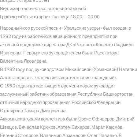
Вид, жанр творчества: вокально-хоровой
График работы: вторник, пятница 18.00 — 20.00
Народный хор русской песни «Уральские узоры» был создан в
1983 году из работников авиационного предприятия при
активной поддержке директора ДК «Рассвет» Косенко Людмилы
Ивановны. Первым его руководителем была Рассказова
Валентина Яковлевна.
В 1989 году под руководством Михайловой (Урмановой) Натальи
Александровны коллектив защитил звание «народный».
С 1990 года и до настоящего времени хором руководит
заслуженный работник образования Республики Башкортостан,
отличник народного просвещения Российской Федерации
Столярова Тамара Дмитриевна.
Аккомпаниаторами коллектива были Борис Офицеров, Дмитрий
Швецов, Вячеслав Крюков, Артем Сахаров, Марат Каюмов,
Евгений Столяров, Владимир Арзамасов, Олег Падалко. В