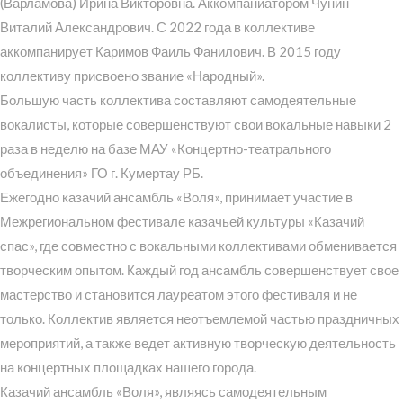
(Варламова) Ирина Викторовна. Аккомпаниатором Чунин
Виталий Александрович. С 2022 года в коллективе
аккомпанирует Каримов Фаиль Фанилович. В 2015 году
коллективу присвоено звание «Народный».
Большую часть коллектива составляют самодеятельные
вокалисты, которые совершенствуют свои вокальные навыки 2
раза в неделю на базе МАУ «Концертно-театрального
объединения» ГО г. Кумертау РБ.
Ежегодно казачий ансамбль «Воля», принимает участие в
Межрегиональном фестивале казачьей культуры «Казачий
спас», где совместно с вокальными коллективами обменивается
творческим опытом. Каждый год ансамбль совершенствует свое
мастерство и становится лауреатом этого фестиваля и не
только. Коллектив является неотъемлемой частью праздничных
мероприятий, а также ведет активную творческую деятельность
на концертных площадках нашего города.
Казачий ансамбль «Воля», являясь самодеятельным