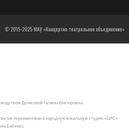
© 2015-2025 МАУ «Концертно-театральное объединение»
ководством Денисовой Галины Викторовны.
ллектив переименован в народную вокальную студию «БИС».
вна Бабенко.