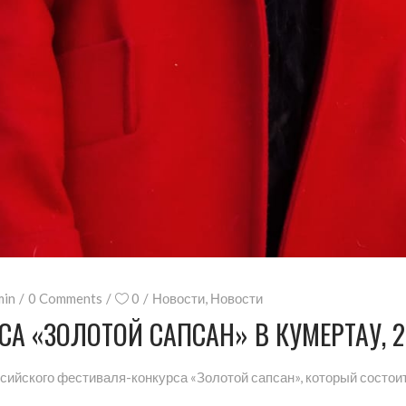
min
0 Comments
0
Новости
,
Новости
 «ЗОЛОТОЙ САПСАН» В КУМЕРТАУ, 20
сийского фестиваля-конкурса «Золотой сапсан», который состои