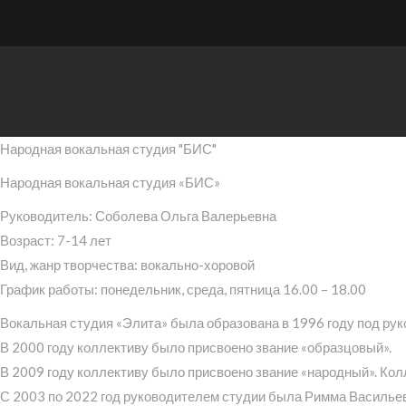
Народная вокальная студия "БИС"
Народная вокальная студия «БИС»
Руководитель: Соболева Ольга Валерьевна
Возраст: 7-14 лет
Вид, жанр творчества: вокально-хоровой
График работы: понедельник, среда, пятница 16.00 – 18.00
Вокальная студия «Элита» была образована в 1996 году под ру
В 2000 году коллективу было присвоено звание «образцовый».
В 2009 году коллективу было присвоено звание «народный». Ко
С 2003 по 2022 год руководителем студии была Римма Василье