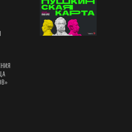
Ы
ЕНИЯ
ЦА
ОВ»