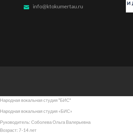
info@ktokumertau.ru
Народная вокальная студия "БИС"
Народная вокальная студия «БИС»
Руководитель: Соболева Ольга Валерьевна
Возраст: 7-14 лет