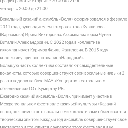
График работы: Вторник с 20.00 до 21.00
четверг с 20.00 до 21.00
Вокальный казачий ансамбль «Воля» сформировался в феврале
2011 года, руководителем которого стала Кувшинова
(Варламова) Ирина Викторовна. Аккомпаниатором Чунин
Виталий Александрович. С 2022 года в коллективе
аккомпанирует Каримов Фаиль Фанилович. В 2015 году
коллективу присвоено звание «Народный».
Большую часть коллектива составляют самодеятельные
вокалисты, которые совершенствуют свои вокальные навыки 2
раза в неделю на базе МАУ «Концертно-театрального
объединения» ГО г. Кумертау РБ.
Ежегодно казачий ансамбль «Воля», принимает участие в
Межрегиональном фестивале казачьей культуры «Казачий
спас», где совместно с вокальными коллективами обменивается
творческим опытом. Каждый год ансамбль совершенствует свое
мастерство и становится лауреатом этого фестиваля и не