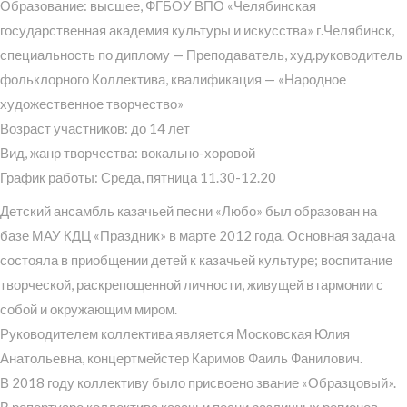
Образование: высшее, ФГБОУ ВПО «Челябинская
государственная академия культуры и искусства» г.Челябинск,
специальность по диплому — Преподаватель, худ.руководитель
фольклорного Коллектива, квалификация — «Народное
художественное творчество»
Возраст участников: до 14 лет
Вид, жанр творчества: вокально-хоровой
График работы: Среда, пятница 11.30-12.20
Детский ансамбль казачьей песни «Любо» был образован на
базе МАУ КДЦ «Праздник» в марте 2012 года. Основная задача
состояла в приобщении детей к казачьей культуре; воспитание
творческой, раскрепощенной личности, живущей в гармонии с
собой и окружающим миром.
Руководителем коллектива является Московская Юлия
Анатольевна, концертмейстер Каримов Фаиль Фанилович.
В 2018 году коллективу было присвоено звание «Образцовый».
В репертуаре коллектива казачьи песни различных регионов