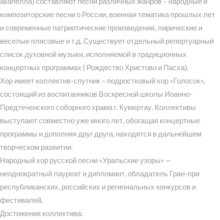
акапелла) составляют песни различных жанров – народные и
композиторские песни о России, военная тематика прошлых лет
и современные патриотические произведения, лирические и
веселые плясовые и т.д. Существует отдельный репертуарный
список духовной музыки, исполняемой в традиционных
концертных программах ( Рождество Христово и Пасха).
Хор имеет коллектив-спутник – подростковый хор «Голосок»,
состоящий из воспитанников Воскресной школы Иоанно-
Предтеченского соборного храма г. Кумертау. Коллективы
выступают совместно уже много лет, обогащая концертные
программы и дополняя друг друга, находятся в дальнейшем
творческом развитии.
Народный хор русской песни «Уральские узоры» —
неоднократный лауреат и дипломант, обладатель Гран-при
республиканских, российских и региональных конкурсов и
фестивалей.
Достижения коллектива: