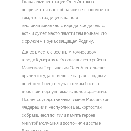
Глава администрации Олег Астахов
поприветствовал собравшихся, напомнил о
том, что в традициях нашего
многонационального народа всегда было,
есть и будет место памяти тем воинам, кто
с оружием в руках защищал Родину.
Далее вместе с военным комиссаром
города Кумертау и Куюргазинского района
Максимом Пержинским Олег Анатольевич
вручил государственные награды родным
погибших бойцов и участникам боевых
действий, вернувшимся с полей сражений.
После государственных гимнов Российской
Федерации и Республики Башкортостан
собравшиеся почтили память героев
минутой молчания и возложили цветы к
Вечному огню.