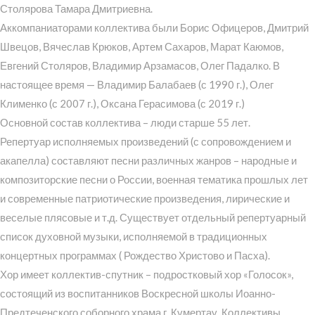
Столярова Тамара Дмитриевна.
Аккомпаниаторами коллектива были Борис Офицеров, Дмитрий
Швецов, Вячеслав Крюков, Артем Сахаров, Марат Каюмов,
Евгений Столяров, Владимир Арзамасов, Олег Падалко. В
настоящее время — Владимир Балабаев (с 1990 г.), Олег
Клименко (с 2007 г.), Оксана Герасимова (с 2019 г.)
Основной состав коллектива – люди старше 55 лет.
Репертуар исполняемых произведений (с сопровождением и
акапелла) составляют песни различных жанров – народные и
композиторские песни о России, военная тематика прошлых лет
и современные патриотические произведения, лирические и
веселые плясовые и т.д. Существует отдельный репертуарный
список духовной музыки, исполняемой в традиционных
концертных программах ( Рождество Христово и Пасха).
Хор имеет коллектив-спутник – подростковый хор «Голосок»,
состоящий из воспитанников Воскресной школы Иоанно-
Предтеченского соборного храма г. Кумертау. Коллективы