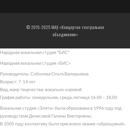
© 2015-2025 МАУ «Концертно-театральное
объединение»
Народная вокальная студия "БИС"
Народная вокальная студия «БИС»
Руководитель: Соболева Ольга Валерьевна
Возраст: 7-14 лет
Вид, жанр творчества: вокально-хоровой
График работы: понедельник, среда, пятница 16.00 – 18.00
Вокальная студия «Элита» была образована в 1996 году под
руководством Денисовой Галины Викторовны.
В 2000 году коллективу было присвоено звание «образцовый».